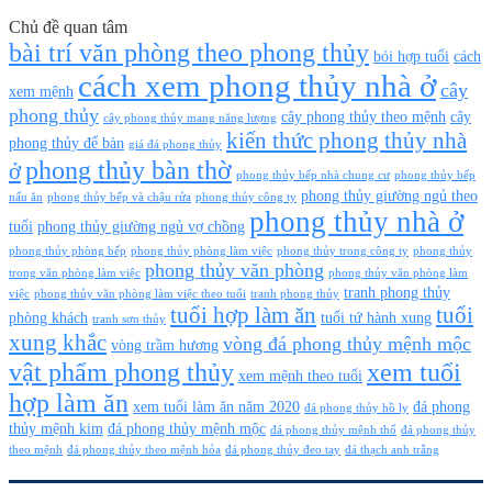
Chủ đề quan tâm
bài trí văn phòng theo phong thủy
bói hợp tuổi
cách
cách xem phong thủy nhà ở
cây
xem mệnh
phong thủy
cây phong thủy theo mệnh
cây
cây phong thủy mang năng lượng
kiến thức phong thủy nhà
phong thủy để bàn
giá đá phong thủy
phong thủy bàn thờ
ở
phong thủy bếp nhà chung cư
phong thủy bếp
phong thủy giường ngủ theo
nấu ăn
phong thủy bếp và chậu rửa
phong thủy công ty
phong thủy nhà ở
tuổi
phong thủy giường ngủ vợ chồng
phong thủy phòng bếp
phong thủy phòng làm việc
phong thủy trong công ty
phong thủy
phong thủy văn phòng
trong văn phòng làm việc
phong thủy văn phòng làm
tranh phong thủy
việc
phong thủy văn phòng làm việc theo tuổi
tranh phong thủy
tuổi hợp làm ăn
tuổi
phòng khách
tuổi tứ hành xung
tranh sơn thủy
xung khắc
vòng đá phong thủy mệnh mộc
vòng trầm hương
vật phẩm phong thủy
xem tuổi
xem mệnh theo tuổi
hợp làm ăn
xem tuổi làm ăn năm 2020
đá phong
đá phong thủy hồ ly
thủy mệnh kim
đá phong thủy mệnh mộc
đá phong thủy mệnh thổ
đá phong thủy
theo mệnh
đá phong thủy theo mệnh hỏa
đá phong thủy đeo tay
đá thạch anh trắng