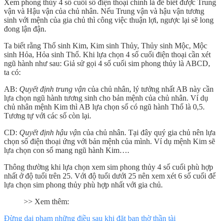
Xem phong thủy 4 số cuối số điện thoại chính là để biết được Trung
vận và Hậu vận của chủ nhân. Nếu Trung vận và hậu vận tương
sinh với mệnh của gia chủ thì công việc thuận lợi, ngược lại sẽ long
đong lận đận.
Ta biết rằng Thổ sinh Kim, Kim sinh Thủy, Thủy sinh Mộc, Mộc
sinh Hỏa, Hỏa sinh Thổ. Khi lựa chọn 4 số cuối điện thoại cần xét
ngũ hành như sau: Giả sử gọi 4 số cuối sim phong thủy là ABCD,
ta có:
AB:
Quyết định trung vận
của chủ nhân, lý tưởng nhất AB này cần
lựa chọn ngũ hành tương sinh cho bản mệnh của chủ nhân. Ví dụ
chủ nhân mệnh Kim thì AB lựa chọn số có ngũ hành Thổ là 0,5.
Tương tự với các số còn lại.
CD:
Quyết định hậu vậ
n của chủ nhân. Tại đây quý gia chủ nên lựa
chọn số điện thoại ứng với bản mệnh của mình. Ví dụ mệnh Kim sẽ
lựa chọn con số mang ngũ hành Kim….
Thông thường khi lựa chọn xem sim phong thủy 4 số cuối phù hợp
nhất ở độ tuổi trên 25. Với độ tuổi dưới 25 nên xem xét 6 số cuối để
lựa chọn sim phong thủy phù hợp nhất với gia chủ.
>> Xem thêm:
Đừng dại phạm những điều sau khi đặt ban thờ thần tài