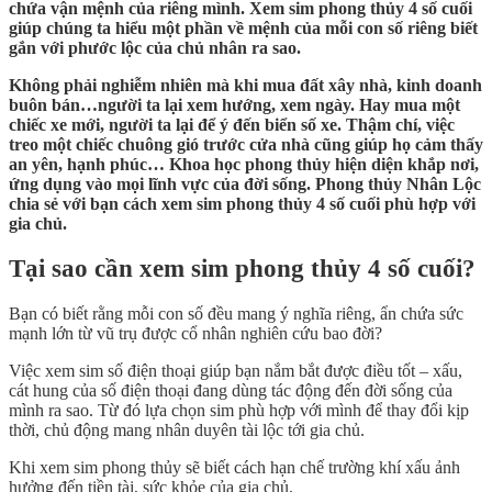
chứa vận mệnh của riêng mình. Xem sim phong thủy 4 số cuối
giúp chúng ta hiểu một phần về mệnh của mỗi con số riêng biết
gắn với phước lộc của chủ nhân ra sao.
Không phải nghiễm nhiên mà khi mua đất xây nhà, kinh doanh
buôn bán…người ta lại xem hướng, xem ngày. Hay mua một
chiếc xe mới, người ta lại để ý đến biển số xe. Thậm chí, việc
treo một chiếc chuông gió trước cửa nhà cũng giúp họ cảm thấy
an yên, hạnh phúc… Khoa học phong thủy hiện diện khắp nơi,
ứng dụng vào mọi lĩnh vực của đời sống. Phong thủy Nhân Lộc
chia sẻ với bạn cách xem sim phong thủy 4 số cuối phù hợp với
gia chủ.
Tại sao cần xem sim phong thủy 4 số cuối?
Bạn có biết rằng mỗi con số đều mang ý nghĩa riêng, ẩn chứa sức
mạnh lớn từ vũ trụ được cổ nhân nghiên cứu bao đời?
Việc xem sim số điện thoại giúp bạn nắm bắt được điều tốt – xấu,
cát hung của số điện thoại đang dùng tác động đến đời sống của
mình ra sao. Từ đó lựa chọn sim phù hợp với mình để thay đổi kịp
thời, chủ động mang nhân duyên tài lộc tới gia chủ.
Khi xem sim phong thủy sẽ biết cách hạn chế trường khí xấu ảnh
hưởng đến tiền tài, sức khỏe của gia chủ.