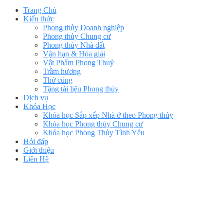
Trang Chủ
Kiến thức
Phong thủy Doanh nghiệp
Phong thủy Chung cư
Phong thủy Nhà đất
Vận hạn & Hóa giải
Vật Phẩm Phong Thuỷ
Trầm hương
Thờ cúng
Tặng tài liệu Phong thủy
Dịch vụ
Khóa Học
Khóa học Sắp xếp Nhà ở theo Phong thủy
Khóa học Phong thủy Chung cư
Khóa học Phong Thủy Tình Yêu
Hỏi đáp
Giới thiệu
Liên Hệ