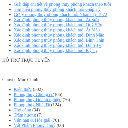
Giải đáp chi tiết về phong thủy phòng khách theo tuổi
Tìm hiểu phong thủy phòng khách tuổi Giáp Tý
Gợi ý phong thuỷ phòng khách tuổi Nhâm Tý 1972
Xác định phong thủy phòng khách tuổi Ất Sửu
Xác định phong thủy phòng khách tuổi Quý Sửu
Xác định phong thủy phòng khách tuổi Ất Mão
Xác định phong thủy phòng khách tuổi Đinh Mão
Xác định phong thủy phòng khách tuổi Bính Thìn
Xác định phong thủy phòng khách tuổi Đinh Tỵ
Xác định phong thủy phòng khách tuổi Kỷ Tỵ
HỖ TRỢ TRỰC TUYẾN
Chuyên Mục Chính
Kiến thức
(302)
Phong thủy Chung cư
(66)
Phong thủy Doanh nghiệp
(76)
Phong thủy Nhà đất
(124)
Thờ cúng
(34)
Trầm hương
(7)
Vận hạn & Hóa giải
(70)
Vật Phẩm Phong Thuỷ
(60)