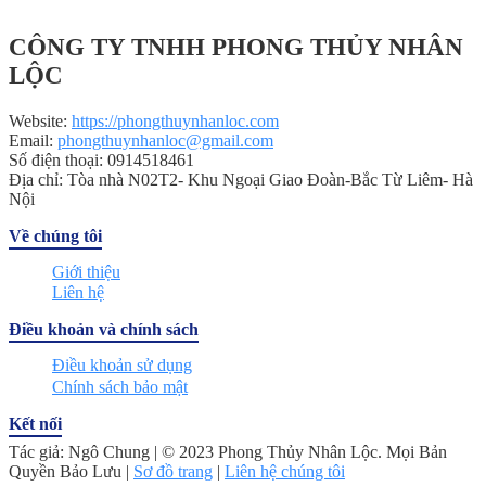
CÔNG TY TNHH PHONG THỦY NHÂN
LỘC
Website:
https://phongthuynhanloc.com
Email:
phongthuynhanloc@gmail.com
Số điện thoại: 0914518461
Địa chỉ: Tòa nhà N02T2- Khu Ngoại Giao Đoàn-Bắc Từ Liêm- Hà
Nội
Về chúng tôi
Giới thiệu
Liên hệ
Điều khoản và chính sách
Điều khoản sử dụng
Chính sách bảo mật
Kết nối
Tác giả: Ngô Chung | © 2023 Phong Thủy Nhân Lộc. Mọi Bản
Quyền Bảo Lưu |
Sơ đồ trang
|
Liên hệ chúng tôi