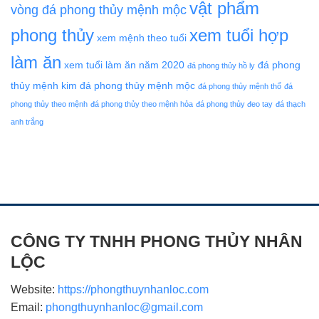
vật phẩm
vòng đá phong thủy mệnh mộc
phong thủy
xem tuổi hợp
xem mệnh theo tuổi
làm ăn
xem tuổi làm ăn năm 2020
đá phong
đá phong thủy hồ ly
thủy mệnh kim
đá phong thủy mệnh mộc
đá phong thủy mệnh thổ
đá
phong thủy theo mệnh
đá phong thủy theo mệnh hỏa
đá phong thủy đeo tay
đá thạch
anh trắng
CÔNG TY TNHH PHONG THỦY NHÂN
LỘC
Website:
https://phongthuynhanloc.com
Email:
phongthuynhanloc@gmail.com