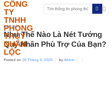
CÔNG
Skip
to
TY
content
TNHH
PHONG
KIẾN THỨC
Như Thế Nào Là Nét Tướng
THỦY
NHÂN
Quý Nhân Phù Trợ Của Bạn?
LỘC
Posted on
29 Tháng 4, 2020
by
Admin