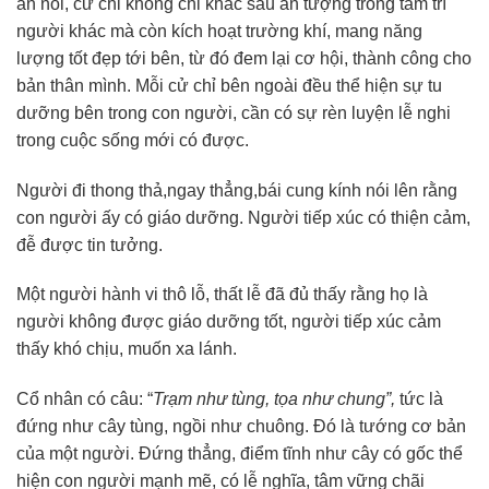
ăn nói, cử chỉ không chỉ khắc sâu ấn tượng trong tâm trí
người khác mà còn kích hoạt trường khí, mang năng
lượng tốt đẹp tới bên, từ đó đem lại cơ hội, thành công cho
bản thân mình. Mỗi cử chỉ bên ngoài đều thể hiện sự tu
dưỡng bên trong con người, cần có sự rèn luyện lễ nghi
trong cuộc sống mới có được.
Người đi thong thả,ngay thẳng,bái cung kính nói lên rằng
con người ấy có giáo dưỡng. Người tiếp xúc có thiện cảm,
đễ được tin tưởng.
Một người hành vi thô lỗ, thất lễ đã đủ thấy rằng họ là
người không được giáo dưỡng tốt, người tiếp xúc cảm
thấy khó chịu, muốn xa lánh.
Cổ nhân có câu: “
Trạm như tùng, tọa như chung”,
tức là
đứng như cây tùng, ngồi
như chuông. Đó là tướng cơ bản
của một người. Đứng thẳng, điểm tĩnh như cây có gốc thể
hiện con người mạnh mẽ, có lễ nghĩa, tâm vững chãi