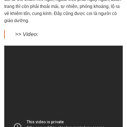
trang thì còn phải thoải mái, tự nhiên, phóng khoáng, lộ ra
vẻ khiêm tốn, cung kính. Đây cũng được coi là người có
giáo dưỡng.
>> Video: