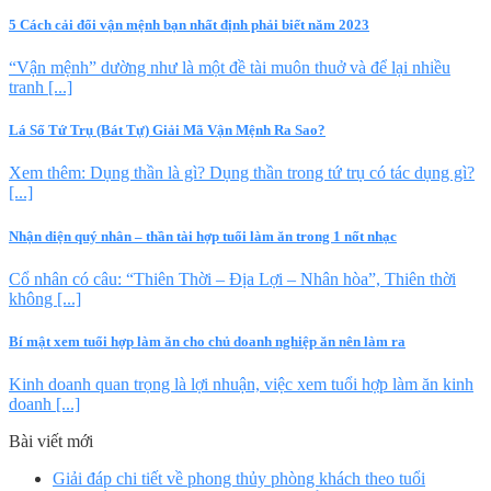
5 Cách cải đổi vận mệnh bạn nhất định phải biết năm 2023
“Vận mệnh” dường như là một đề tài muôn thuở và để lại nhiều
tranh [...]
Lá Số Tứ Trụ (Bát Tự) Giải Mã Vận Mệnh Ra Sao?
Xem thêm: Dụng thần là gì? Dụng thần trong tứ trụ có tác dụng gì?
[...]
Nhận diện quý nhân – thần tài hợp tuổi làm ăn trong 1 nốt nhạc
Cổ nhân có câu: “Thiên Thời – Địa Lợi – Nhân hòa”, Thiên thời
không [...]
Bí mật xem tuổi hợp làm ăn cho chủ doanh nghiệp ăn nên làm ra
Kinh doanh quan trọng là lợi nhuận, việc xem tuổi hợp làm ăn kinh
doanh [...]
Bài viết mới
Giải đáp chi tiết về phong thủy phòng khách theo tuổi