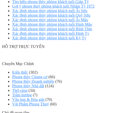
Tìm hiểu phong thủy phòng khách tuổi Giáp Tý
Gợi ý phong thuỷ phòng khách tuổi Nhâm Tý 1972
Xác định phong thủy phòng khách tuổi Ất Sửu
Xác định phong thủy phòng khách tuổi Quý Sửu
Xác định phong thủy phòng khách tuổi Ất Mão
Xác định phong thủy phòng khách tuổi Đinh Mão
Xác định phong thủy phòng khách tuổi Bính Thìn
Xác định phong thủy phòng khách tuổi Đinh Tỵ
Xác định phong thủy phòng khách tuổi Kỷ Tỵ
HỖ TRỢ TRỰC TUYẾN
Chuyên Mục Chính
Kiến thức
(302)
Phong thủy Chung cư
(66)
Phong thủy Doanh nghiệp
(76)
Phong thủy Nhà đất
(124)
Thờ cúng
(34)
Trầm hương
(7)
Vận hạn & Hóa giải
(70)
Vật Phẩm Phong Thuỷ
(60)
Chủ đề quan tâm