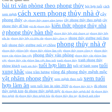
bài trí văn phòng theo phong thủy
bói hợp tuổi
cách
cách xem phong thủy nhà ở
cây
xem mệnh
phong thủy
cây phong thủy theo mệnh
cây
cây phong thủy mang năng lượng
kiến thức phong thủy nhà
phong thủy để bàn
giá đá phong thủy
phong thủy bàn thờ
ở
phong thủy bếp nhà chung cư
phong thủy bếp
phong thủy giường ngủ theo
nấu ăn
phong thủy bếp và chậu rửa
phong thủy công ty
phong thủy nhà ở
tuổi
phong thủy giường ngủ vợ chồng
phong thủy phòng bếp
phong thủy phòng làm việc
phong thủy trong công ty
phong thủy
phong thủy văn phòng
trong văn phòng làm việc
phong thủy văn phòng làm
tranh phong thủy
việc
phong thủy văn phòng làm việc theo tuổi
tranh phong thủy
tuổi hợp làm ăn
tuổi
phòng khách
tuổi tứ hành xung
tranh sơn thủy
xung khắc
vòng đá phong thủy mệnh mộc
vòng trầm hương
vật phẩm phong thủy
xem tuổi
xem mệnh theo tuổi
hợp làm ăn
xem tuổi làm ăn năm 2020
đá phong
đá phong thủy hồ ly
thủy mệnh kim
đá phong thủy mệnh mộc
đá phong thủy mệnh thổ
đá phong thủy
theo mệnh
đá phong thủy theo mệnh hỏa
đá phong thủy đeo tay
đá thạch anh trắng