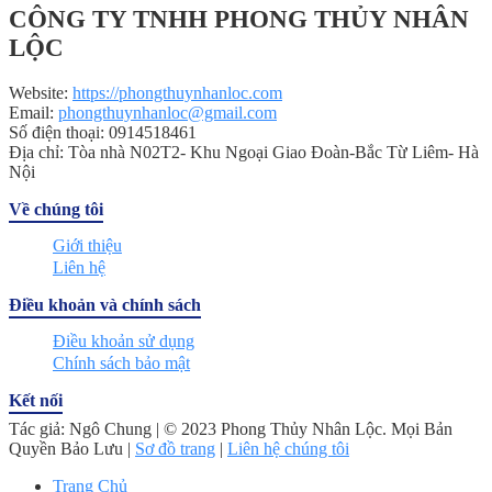
CÔNG TY TNHH PHONG THỦY NHÂN
LỘC
Website:
https://phongthuynhanloc.com
Email:
phongthuynhanloc@gmail.com
Số điện thoại: 0914518461
Địa chỉ: Tòa nhà N02T2- Khu Ngoại Giao Đoàn-Bắc Từ Liêm- Hà
Nội
Về chúng tôi
Giới thiệu
Liên hệ
Điều khoản và chính sách
Điều khoản sử dụng
Chính sách bảo mật
Kết nối
Tác giả: Ngô Chung | © 2023 Phong Thủy Nhân Lộc. Mọi Bản
Quyền Bảo Lưu |
Sơ đồ trang
|
Liên hệ chúng tôi
Trang Chủ