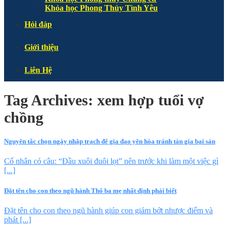
Khóa học Phong Thủy Tình Yêu
Hỏi đáp
Giới thiệu
Liên Hệ
Tag Archives:
xem hợp tuổi vợ
chồng
Nguyên tắc chọn ngày nhập trạch để gia đạo yên hòa tránh tán gia bại sản
Cổ nhân có câu: “Đầu xuôi đuôi lọt” nên trước khi làm một việc gì
[...]
Đặt tên cho con theo ngũ hành Thổ ba mẹ nhất định phải biết
Đặt tên cho con theo ngũ hành giúp con giảm bớt nhược điểm và
phát [...]