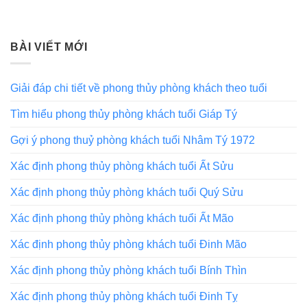
BÀI VIẾT MỚI
Giải đáp chi tiết về phong thủy phòng khách theo tuổi
Tìm hiểu phong thủy phòng khách tuổi Giáp Tý
Gợi ý phong thuỷ phòng khách tuổi Nhâm Tý 1972
Xác định phong thủy phòng khách tuổi Ất Sửu
Xác định phong thủy phòng khách tuổi Quý Sửu
Xác định phong thủy phòng khách tuổi Ất Mão
Xác định phong thủy phòng khách tuổi Đinh Mão
Xác định phong thủy phòng khách tuổi Bính Thìn
Xác định phong thủy phòng khách tuổi Đinh Tỵ