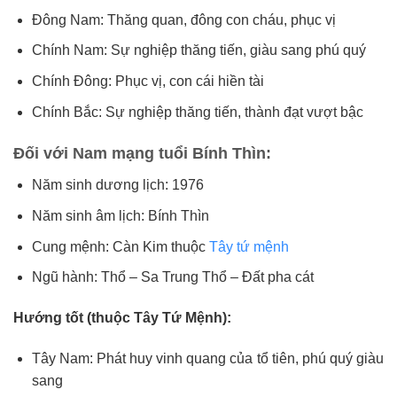
Đông Nam: Thăng quan, đông con cháu, phục vị
Chính Nam: Sự nghiệp thăng tiến, giàu sang phú quý
Chính Đông: Phục vị, con cái hiền tài
Chính Bắc: Sự nghiệp thăng tiến, thành đạt vượt bậc
Đối với Nam mạng tuổi Bính Thìn:
Năm sinh dương lịch: 1976
Năm sinh âm lịch: Bính Thìn
Cung mệnh:
Càn Kim
thuộc
Tây tứ mệnh
Ngũ hành: Thổ – Sa Trung Thổ – Đất pha cát
Hướng tốt (thuộc Tây Tứ Mệnh):
Tây Nam: Phát huy vinh quang của tổ tiên, phú quý giàu
sang