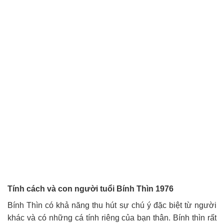
Tính cách và con người tuổi Bính Thìn 1976
Bính Thìn có khả năng thu hút sự chú ý đặc biệt từ người
khác và có những cá tính riêng của bạn thân. Bính thìn rất