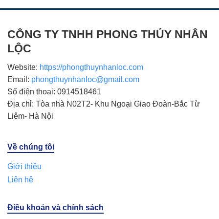
CÔNG TY TNHH PHONG THỦY NHÂN
LỘC
Website:
https://phongthuynhanloc.com
Email:
phongthuynhanloc@gmail.com
Số điện thoại: 0914518461
Địa chỉ: Tòa nhà N02T2- Khu Ngoại Giao Đoàn-Bắc Từ
Liêm- Hà Nội
Về chúng tôi
Giới thiệu
Liên hệ
Điều khoản và chính sách