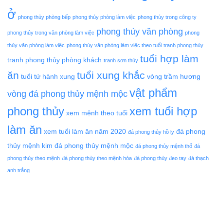
ở
phong thủy phòng bếp
phong thủy phòng làm việc
phong thủy trong công ty
phong thủy văn phòng
phong thủy trong văn phòng làm việc
phong
thủy văn phòng làm việc
phong thủy văn phòng làm việc theo tuổi
tranh phong thủy
tuổi hợp làm
tranh phong thủy phòng khách
tranh sơn thủy
ăn
tuổi xung khắc
tuổi tứ hành xung
vòng trầm hương
vật phẩm
vòng đá phong thủy mệnh mộc
phong thủy
xem tuổi hợp
xem mệnh theo tuổi
làm ăn
xem tuổi làm ăn năm 2020
đá phong
đá phong thủy hồ ly
thủy mệnh kim
đá phong thủy mệnh mộc
đá phong thủy mệnh thổ
đá
phong thủy theo mệnh
đá phong thủy theo mệnh hỏa
đá phong thủy đeo tay
đá thạch
anh trắng