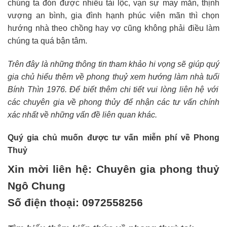
chúng ta đón được nhiều tài lộc, vạn sự may mắn, thịnh
vượng an bình, gia đình hạnh phúc viên mãn thì chọn
hướng nhà theo chồng hay vợ cũng không phải điều làm
chúng ta quá bận tâm.
Trên đây là những thông tin tham khảo hi vọng sẽ giúp quý
gia chủ hiểu thêm về
phong thuỷ xem hướng làm nhà tuổi
Bính Thìn 1976.
Để biết thêm chi tiết vui lòng liên hệ với
các chuyên gia về phong thủy để nhận các tư vấn chính
xác nhất về những vấn đề liên quan khác.
Quý gia chủ muốn được tư vấn miễn phí về Phong
Thuỷ
Xin mời liên hệ: Chuyên gia phong thuỷ
Ngô Chung
Số điện thoại: 0972558256