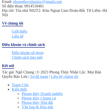
Email:
phongthuynhanloc@gmail.com
Số điện thoại: 0914518461
Địa chỉ: Tòa nhà N02T2- Khu Ngoại Giao Đoàn-Bắc Từ Liêm- Hà
Nội
Về chúng tôi
Giới thiệu
Liên hệ
Điều khoản và chính sách
Điều khoản sử dụng
Chính sách bảo mật
Kết nối
Tác giả: Ngô Chung | © 2023 Phong Thủy Nhân Lộc. Mọi Bản
Quyền Bảo Lưu |
Sơ đồ trang
|
Liên hệ chúng tôi
Trang Chủ
Kiến thức
Phong thủy Doanh nghiệp
Phong thủy Chung cư
Phong thủy Nhà đất
Vận hạn & Hóa giải