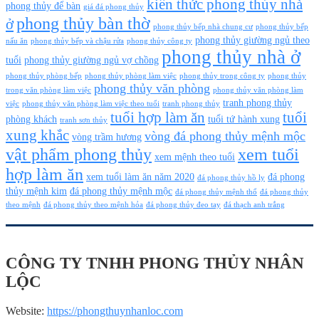
kiến thức phong thủy nhà
phong thủy để bàn
giá đá phong thủy
phong thủy bàn thờ
ở
phong thủy bếp nhà chung cư
phong thủy bếp
phong thủy giường ngủ theo
nấu ăn
phong thủy bếp và chậu rửa
phong thủy công ty
phong thủy nhà ở
tuổi
phong thủy giường ngủ vợ chồng
phong thủy phòng bếp
phong thủy phòng làm việc
phong thủy trong công ty
phong thủy
phong thủy văn phòng
trong văn phòng làm việc
phong thủy văn phòng làm
tranh phong thủy
việc
phong thủy văn phòng làm việc theo tuổi
tranh phong thủy
tuổi hợp làm ăn
tuổi
phòng khách
tuổi tứ hành xung
tranh sơn thủy
xung khắc
vòng đá phong thủy mệnh mộc
vòng trầm hương
vật phẩm phong thủy
xem tuổi
xem mệnh theo tuổi
hợp làm ăn
xem tuổi làm ăn năm 2020
đá phong
đá phong thủy hồ ly
thủy mệnh kim
đá phong thủy mệnh mộc
đá phong thủy mệnh thổ
đá phong thủy
theo mệnh
đá phong thủy theo mệnh hỏa
đá phong thủy đeo tay
đá thạch anh trắng
CÔNG TY TNHH PHONG THỦY NHÂN
LỘC
Website:
https://phongthuynhanloc.com