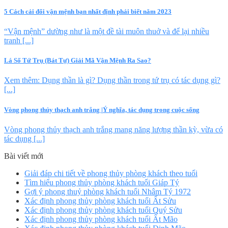
5 Cách cải đổi vận mệnh bạn nhất định phải biết năm 2023
“Vận mệnh” dường như là một đề tài muôn thuở và để lại nhiều
tranh [...]
Lá Số Tứ Trụ (Bát Tự) Giải Mã Vận Mệnh Ra Sao?
Xem thêm: Dụng thần là gì? Dụng thần trong tứ trụ có tác dụng gì?
[...]
Vòng phong thủy thạch anh trắng |Ý nghĩa, tác dụng trong cuộc sống
Vòng phong thủy thạch anh trắng mang năng lượng thần kỳ, vừa có
tác dụng [...]
Bài viết mới
Giải đáp chi tiết về phong thủy phòng khách theo tuổi
Tìm hiểu phong thủy phòng khách tuổi Giáp Tý
Gợi ý phong thuỷ phòng khách tuổi Nhâm Tý 1972
Xác định phong thủy phòng khách tuổi Ất Sửu
Xác định phong thủy phòng khách tuổi Quý Sửu
Xác định phong thủy phòng khách tuổi Ất Mão