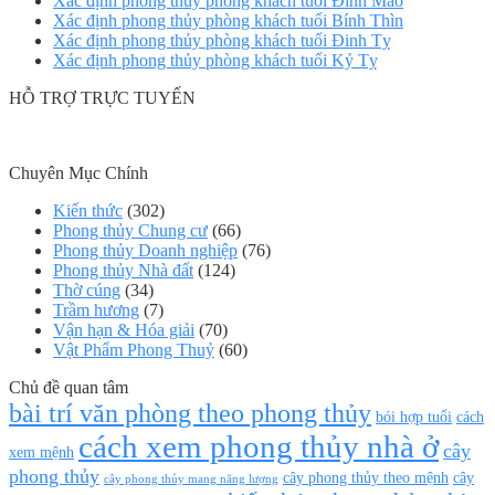
Xác định phong thủy phòng khách tuổi Đinh Mão
Xác định phong thủy phòng khách tuổi Bính Thìn
Xác định phong thủy phòng khách tuổi Đinh Tỵ
Xác định phong thủy phòng khách tuổi Kỷ Tỵ
HỖ TRỢ TRỰC TUYẾN
Chuyên Mục Chính
Kiến thức
(302)
Phong thủy Chung cư
(66)
Phong thủy Doanh nghiệp
(76)
Phong thủy Nhà đất
(124)
Thờ cúng
(34)
Trầm hương
(7)
Vận hạn & Hóa giải
(70)
Vật Phẩm Phong Thuỷ
(60)
Chủ đề quan tâm
bài trí văn phòng theo phong thủy
bói hợp tuổi
cách
cách xem phong thủy nhà ở
cây
xem mệnh
phong thủy
cây phong thủy theo mệnh
cây
cây phong thủy mang năng lượng