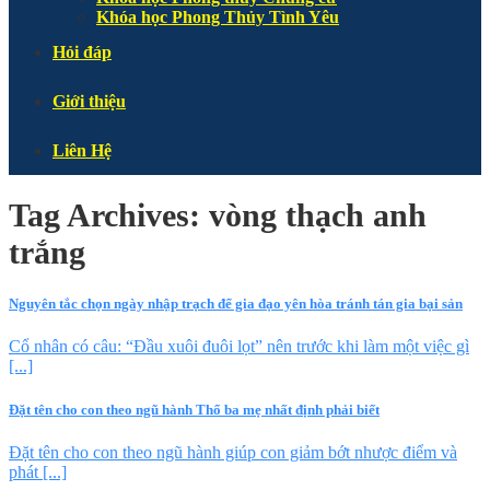
Khóa học Phong Thủy Tình Yêu
Hỏi đáp
Giới thiệu
Liên Hệ
Tag Archives:
vòng thạch anh
trắng
Nguyên tắc chọn ngày nhập trạch để gia đạo yên hòa tránh tán gia bại sản
Cổ nhân có câu: “Đầu xuôi đuôi lọt” nên trước khi làm một việc gì
[...]
Đặt tên cho con theo ngũ hành Thổ ba mẹ nhất định phải biết
Đặt tên cho con theo ngũ hành giúp con giảm bớt nhược điểm và
phát [...]