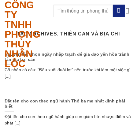
CÔNG
Skip
to
TY
content
TNHH
PHONG
TAG ARCHIVES:
THIÊN CAN VÀ ĐỊA CHI
THỦY
NHÂN
Nguyên tắc chọn ngày nhập trạch để gia đạo yên hòa tránh
tán gia bại sản
LỘC
Cổ nhân có câu: “Đầu xuôi đuôi lọt” nên trước khi làm một việc gì
[...]
Đặt tên cho con theo ngũ hành Thổ ba mẹ nhất định phải
biết
Đặt tên cho con theo ngũ hành giúp con giảm bớt nhược điểm và
phát [...]