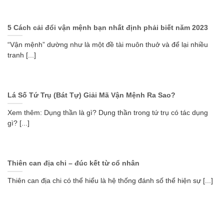
5 Cách cải đổi vận mệnh bạn nhất định phải biết năm 2023
“Vận mệnh” dường như là một đề tài muôn thuở và để lại nhiều
tranh [...]
Lá Số Tứ Trụ (Bát Tự) Giải Mã Vận Mệnh Ra Sao?
Xem thêm: Dụng thần là gì? Dụng thần trong tứ trụ có tác dụng
gì? [...]
Thiên can địa chi – đúc kết từ cổ nhân
Thiên can địa chi có thể hiểu là hệ thống đánh số thể hiện sự [...]