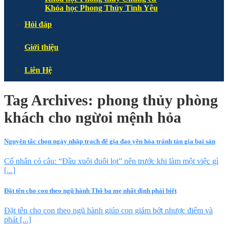
Khóa học Phong Thủy Tình Yêu
Hỏi đáp
Giới thiệu
Liên Hệ
Tag Archives:
phong thủy phòng
khách cho ngừoi mệnh hỏa
Nguyên tắc chọn ngày nhập trạch để gia đạo yên hòa tránh tán gia bại sản
Cổ nhân có câu: “Đầu xuôi đuôi lọt” nên trước khi làm một việc gì
[...]
Đặt tên cho con theo ngũ hành Thổ ba mẹ nhất định phải biết
Đặt tên cho con theo ngũ hành giúp con giảm bớt nhược điểm và
phát [...]