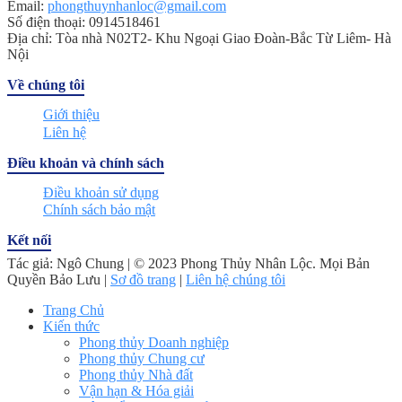
Email:
phongthuynhanloc@gmail.com
Số điện thoại: 0914518461
Địa chỉ: Tòa nhà N02T2- Khu Ngoại Giao Đoàn-Bắc Từ Liêm- Hà
Nội
Về chúng tôi
Giới thiệu
Liên hệ
Điều khoản và chính sách
Điều khoản sử dụng
Chính sách bảo mật
Kết nối
Tác giả: Ngô Chung | © 2023 Phong Thủy Nhân Lộc. Mọi Bản
Quyền Bảo Lưu |
Sơ đồ trang
|
Liên hệ chúng tôi
Trang Chủ
Kiến thức
Phong thủy Doanh nghiệp
Phong thủy Chung cư
Phong thủy Nhà đất
Vận hạn & Hóa giải