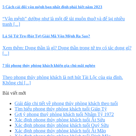
5 Cách cải đổi vận mệnh bạn nhất định phải biết năm 2023
“Vận mệnh” dường như là một đề tài muôn thuở và để lại nhiều
tranh [...]
Lá Số Tứ Trụ (Bát Tự) Giải Mã Vận Mệnh Ra Sao?
Xem thêm: Dụng thần là gì? Dụng thần trong tứ trụ có tác dụng gì?
[...]
7 lỗi phong thủy phòng khách khiến gia chủ mãi nghèo
Theo phong thủy phòng khách là nơi hút Tài Lộc của gia đình.
Không chỉ [...]
Bài viết mới
Giải đáp chi tiết về phong thủy phòng khách theo tuổi
Tìm hiểu phong thủy phòng khách tuổi Giáp Tý
Gợi ý phong thuỷ phòng khách tuổi Nhâm Tý 1972
Xác định phong thủy phòng khách tuổi Ất Sửu
Xác định phong thủy phòng khách tuổi Quý Sửu
Xác định phong thủy phòng khách tuổi Ất Mão