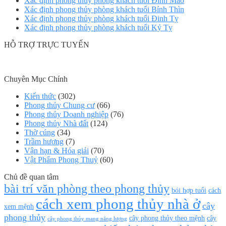
Xác định phong thủy phòng khách tuổi Đinh Mão
Xác định phong thủy phòng khách tuổi Bính Thìn
Xác định phong thủy phòng khách tuổi Đinh Tỵ
Xác định phong thủy phòng khách tuổi Kỷ Tỵ
HỖ TRỢ TRỰC TUYẾN
Chuyên Mục Chính
Kiến thức
(302)
Phong thủy Chung cư
(66)
Phong thủy Doanh nghiệp
(76)
Phong thủy Nhà đất
(124)
Thờ cúng
(34)
Trầm hương
(7)
Vận hạn & Hóa giải
(70)
Vật Phẩm Phong Thuỷ
(60)
Chủ đề quan tâm
bài trí văn phòng theo phong thủy
bói hợp tuổi
cách
cách xem phong thủy nhà ở
cây
xem mệnh
phong thủy
cây phong thủy theo mệnh
cây
cây phong thủy mang năng lượng