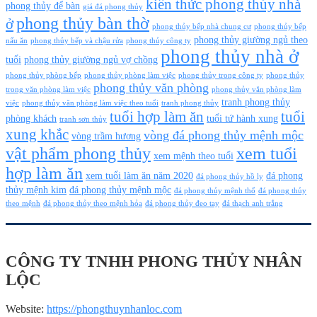
kiến thức phong thủy nhà
phong thủy để bàn
giá đá phong thủy
phong thủy bàn thờ
ở
phong thủy bếp nhà chung cư
phong thủy bếp
phong thủy giường ngủ theo
nấu ăn
phong thủy bếp và chậu rửa
phong thủy công ty
phong thủy nhà ở
tuổi
phong thủy giường ngủ vợ chồng
phong thủy phòng bếp
phong thủy phòng làm việc
phong thủy trong công ty
phong thủy
phong thủy văn phòng
trong văn phòng làm việc
phong thủy văn phòng làm
tranh phong thủy
việc
phong thủy văn phòng làm việc theo tuổi
tranh phong thủy
tuổi hợp làm ăn
tuổi
phòng khách
tuổi tứ hành xung
tranh sơn thủy
xung khắc
vòng đá phong thủy mệnh mộc
vòng trầm hương
vật phẩm phong thủy
xem tuổi
xem mệnh theo tuổi
hợp làm ăn
xem tuổi làm ăn năm 2020
đá phong
đá phong thủy hồ ly
thủy mệnh kim
đá phong thủy mệnh mộc
đá phong thủy mệnh thổ
đá phong thủy
theo mệnh
đá phong thủy theo mệnh hỏa
đá phong thủy đeo tay
đá thạch anh trắng
CÔNG TY TNHH PHONG THỦY NHÂN
LỘC
Website:
https://phongthuynhanloc.com