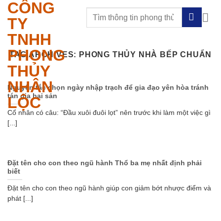
CÔNG
Skip
to
TY
content
TNHH
PHONG
TAG ARCHIVES:
PHONG THỦY NHÀ BẾP CHUẨN
THỦY
NHÂN
Nguyên tắc chọn ngày nhập trạch để gia đạo yên hòa tránh
tán gia bại sản
LỘC
Cổ nhân có câu: “Đầu xuôi đuôi lọt” nên trước khi làm một việc gì
[...]
Đặt tên cho con theo ngũ hành Thổ ba mẹ nhất định phải
biết
Đặt tên cho con theo ngũ hành giúp con giảm bớt nhược điểm và
phát [...]