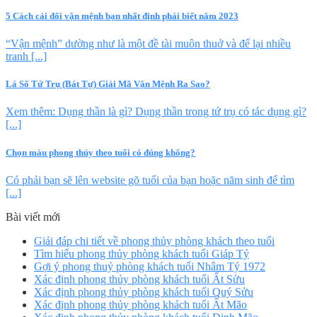
5 Cách cải đổi vận mệnh bạn nhất định phải biết năm 2023
“Vận mệnh” dường như là một đề tài muôn thuở và để lại nhiều
tranh [...]
Lá Số Tứ Trụ (Bát Tự) Giải Mã Vận Mệnh Ra Sao?
Xem thêm: Dụng thần là gì? Dụng thần trong tứ trụ có tác dụng gì?
[...]
Chọn màu phong thủy theo tuổi có đúng không?
Có phải bạn sẽ lên website gõ tuổi của bạn hoặc năm sinh để tìm
[...]
Bài viết mới
Giải đáp chi tiết về phong thủy phòng khách theo tuổi
Tìm hiểu phong thủy phòng khách tuổi Giáp Tý
Gợi ý phong thuỷ phòng khách tuổi Nhâm Tý 1972
Xác định phong thủy phòng khách tuổi Ất Sửu
Xác định phong thủy phòng khách tuổi Quý Sửu
Xác định phong thủy phòng khách tuổi Ất Mão