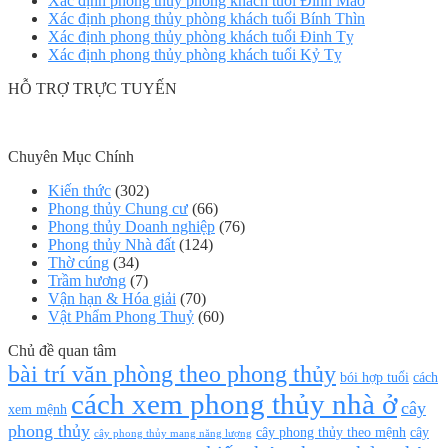
Xác định phong thủy phòng khách tuổi Đinh Mão
Xác định phong thủy phòng khách tuổi Bính Thìn
Xác định phong thủy phòng khách tuổi Đinh Tỵ
Xác định phong thủy phòng khách tuổi Kỷ Tỵ
HỖ TRỢ TRỰC TUYẾN
Chuyên Mục Chính
Kiến thức
(302)
Phong thủy Chung cư
(66)
Phong thủy Doanh nghiệp
(76)
Phong thủy Nhà đất
(124)
Thờ cúng
(34)
Trầm hương
(7)
Vận hạn & Hóa giải
(70)
Vật Phẩm Phong Thuỷ
(60)
Chủ đề quan tâm
bài trí văn phòng theo phong thủy
bói hợp tuổi
cách
cách xem phong thủy nhà ở
cây
xem mệnh
phong thủy
cây phong thủy theo mệnh
cây
cây phong thủy mang năng lượng