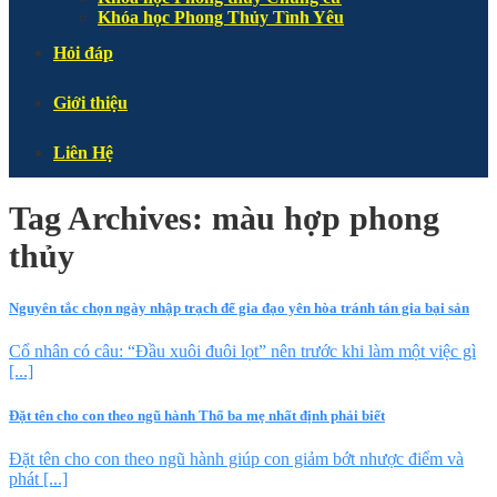
Khóa học Phong Thủy Tình Yêu
Hỏi đáp
Giới thiệu
Liên Hệ
Tag Archives:
màu hợp phong
thủy
Nguyên tắc chọn ngày nhập trạch để gia đạo yên hòa tránh tán gia bại sản
Cổ nhân có câu: “Đầu xuôi đuôi lọt” nên trước khi làm một việc gì
[...]
Đặt tên cho con theo ngũ hành Thổ ba mẹ nhất định phải biết
Đặt tên cho con theo ngũ hành giúp con giảm bớt nhược điểm và
phát [...]