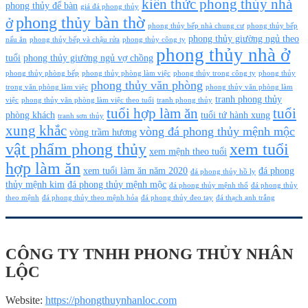
kiến thức phong thủy nhà
phong thủy để bàn
giá đá phong thủy
phong thủy bàn thờ
ở
phong thủy bếp nhà chung cư
phong thủy bếp
phong thủy giường ngủ theo
nấu ăn
phong thủy bếp và chậu rửa
phong thủy công ty
phong thủy nhà ở
tuổi
phong thủy giường ngủ vợ chồng
phong thủy phòng bếp
phong thủy phòng làm việc
phong thủy trong công ty
phong thủy
phong thủy văn phòng
trong văn phòng làm việc
phong thủy văn phòng làm
tranh phong thủy
việc
phong thủy văn phòng làm việc theo tuổi
tranh phong thủy
tuổi hợp làm ăn
tuổi
phòng khách
tuổi tứ hành xung
tranh sơn thủy
xung khắc
vòng đá phong thủy mệnh mộc
vòng trầm hương
vật phẩm phong thủy
xem tuổi
xem mệnh theo tuổi
hợp làm ăn
xem tuổi làm ăn năm 2020
đá phong
đá phong thủy hồ ly
thủy mệnh kim
đá phong thủy mệnh mộc
đá phong thủy mệnh thổ
đá phong thủy
theo mệnh
đá phong thủy theo mệnh hỏa
đá phong thủy đeo tay
đá thạch anh trắng
CÔNG TY TNHH PHONG THỦY NHÂN
LỘC
Website:
https://phongthuynhanloc.com