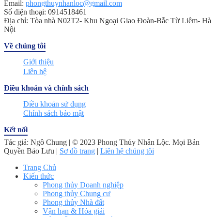
Email:
phongthuynhanloc@gmail.com
Số điện thoại: 0914518461
Địa chỉ: Tòa nhà N02T2- Khu Ngoại Giao Đoàn-Bắc Từ Liêm- Hà
Nội
Về chúng tôi
Giới thiệu
Liên hệ
Điều khoản và chính sách
Điều khoản sử dụng
Chính sách bảo mật
Kết nối
Tác giả: Ngô Chung | © 2023 Phong Thủy Nhân Lộc. Mọi Bản
Quyền Bảo Lưu |
Sơ đồ trang
|
Liên hệ chúng tôi
Trang Chủ
Kiến thức
Phong thủy Doanh nghiệp
Phong thủy Chung cư
Phong thủy Nhà đất
Vận hạn & Hóa giải