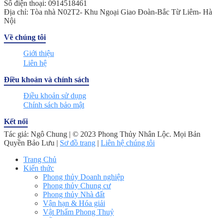
Số điện thoại: 0914518461
Địa chỉ: Tòa nhà N02T2- Khu Ngoại Giao Đoàn-Bắc Từ Liêm- Hà
Nội
Về chúng tôi
Giới thiệu
Liên hệ
Điều khoản và chính sách
Điều khoản sử dụng
Chính sách bảo mật
Kết nối
Tác giả: Ngô Chung | © 2023 Phong Thủy Nhân Lộc. Mọi Bản
Quyền Bảo Lưu |
Sơ đồ trang
|
Liên hệ chúng tôi
Trang Chủ
Kiến thức
Phong thủy Doanh nghiệp
Phong thủy Chung cư
Phong thủy Nhà đất
Vận hạn & Hóa giải
Vật Phẩm Phong Thuỷ