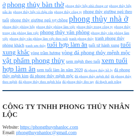
phong thủy bàn thờ
ở
phong thủy bếp nhà chung cư
phong thủy bếp
phong thủy giường ngủ theo
nấu ăn
phong thủy bếp và chậu rửa
phong thủy công ty
phong thủy nhà ở
tuổi
phong thủy giường ngủ vợ chồng
phong thủy phòng bếp
phong thủy phòng làm việc
phong thủy trong công ty
phong thủy
phong thủy văn phòng
trong văn phòng làm việc
phong thủy văn phòng làm
tranh phong thủy
việc
phong thủy văn phòng làm việc theo tuổi
tranh phong thủy
tuổi hợp làm ăn
tuổi
phòng khách
tuổi tứ hành xung
tranh sơn thủy
xung khắc
vòng đá phong thủy mệnh mộc
vòng trầm hương
vật phẩm phong thủy
xem tuổi
xem mệnh theo tuổi
hợp làm ăn
xem tuổi làm ăn năm 2020
đá phong
đá phong thủy hồ ly
thủy mệnh kim
đá phong thủy mệnh mộc
đá phong thủy mệnh thổ
đá phong thủy
theo mệnh
đá phong thủy theo mệnh hỏa
đá phong thủy đeo tay
đá thạch anh trắng
CÔNG TY TNHH PHONG THỦY NHÂN
LỘC
Website:
https://phongthuynhanloc.com
Email:
phongthuynhanloc@gmail.com