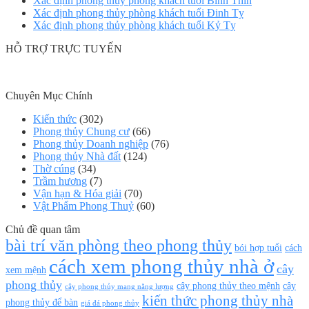
Xác định phong thủy phòng khách tuổi Bính Thìn
Xác định phong thủy phòng khách tuổi Đinh Tỵ
Xác định phong thủy phòng khách tuổi Kỷ Tỵ
HỖ TRỢ TRỰC TUYẾN
Chuyên Mục Chính
Kiến thức
(302)
Phong thủy Chung cư
(66)
Phong thủy Doanh nghiệp
(76)
Phong thủy Nhà đất
(124)
Thờ cúng
(34)
Trầm hương
(7)
Vận hạn & Hóa giải
(70)
Vật Phẩm Phong Thuỷ
(60)
Chủ đề quan tâm
bài trí văn phòng theo phong thủy
bói hợp tuổi
cách
cách xem phong thủy nhà ở
cây
xem mệnh
phong thủy
cây phong thủy theo mệnh
cây
cây phong thủy mang năng lượng
kiến thức phong thủy nhà
phong thủy để bàn
giá đá phong thủy