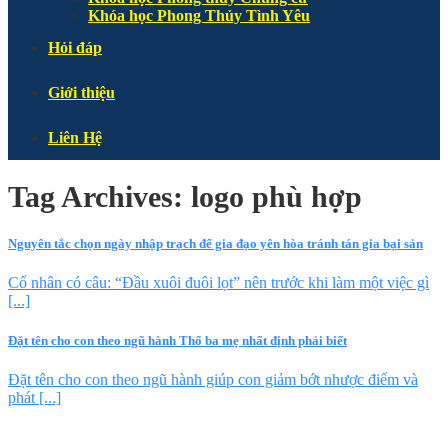
Khóa học Phong Thủy Tình Yêu
Hỏi đáp
Giới thiệu
Liên Hệ
Tag Archives:
logo phù hợp
Nguyên tắc chọn ngày nhập trạch để gia đạo yên hòa tránh tán gia bại sản
Cổ nhân có câu: “Đầu xuôi đuôi lọt” nên trước khi làm một việc gì
[...]
Đặt tên cho con theo ngũ hành Thổ ba mẹ nhất định phải biết
Đặt tên cho con theo ngũ hành giúp con giảm bớt nhược điểm và
phát [...]