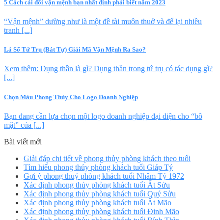
5 Cách cải đổi vận mệnh bạn nhất định phải biết năm 2023
“Vận mệnh” dường như là một đề tài muôn thuở và để lại nhiều
tranh [...]
Lá Số Tứ Trụ (Bát Tự) Giải Mã Vận Mệnh Ra Sao?
Xem thêm: Dụng thần là gì? Dụng thần trong tứ trụ có tác dụng gì?
[...]
Chọn Màu Phong Thủy Cho Logo Doanh Nghiệp
Bạn đang cần lựa chọn một logo doanh nghiệp đại diện cho “bô
mặt” của [...]
Bài viết mới
Giải đáp chi tiết về phong thủy phòng khách theo tuổi
Tìm hiểu phong thủy phòng khách tuổi Giáp Tý
Gợi ý phong thuỷ phòng khách tuổi Nhâm Tý 1972
Xác định phong thủy phòng khách tuổi Ất Sửu
Xác định phong thủy phòng khách tuổi Quý Sửu
Xác định phong thủy phòng khách tuổi Ất Mão
Xác định phong thủy phòng khách tuổi Đinh Mão