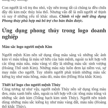
Con người là vũ trụ thu nhỏ, vậy nên trong tất cả chúng ta đều chứa
đầy đủ kim mộc thủy hỏa thổ. Nhưng vấn đề là mỗi người sẽ thịnh
và suy ở những yếu tố khác nhau.
Chính vì vậy mới ứng dụng
Phong thủy phù hợp mà bổ trợ cho bản thân được.
Ứng dụng phong thủy trong logo doanh
nghiệp
Màu sắc logo người mệnh Kim
Người mệnh Kim nên sử dụng tông màu sáng và những sắc ánh
kim vì màu trắng là màu sở hữu của bản mệnh, ngoài ra kết hợp với
các tông màu nâu, màu vàng vì đây là những màu sắc sinh vượng
(Hoàng Thổ sinh Kim). Những màu này luôn đem lại niềm vui, sự
may mắn cho người. Tuy nhiên người phải tránh những màu sắc
kiêng kỵ như màu hồng, màu đỏ, màu tím (Hồng Hỏa khắc Kim).
Thiết kế logo cho người mệnh Thủy
Cũng tương tự như vậy, người mệnh Thủy nên sử dụng tông màu
đen, màu xanh biển sẫm, ngoài ra kết hợp với các tông màu trắng và
những sắc ánh kim (Trắng bạch kim sinh Thủy). Người nên tránh
dùng những màu sắc kiêng kỵ như màu vàng đất, màu nâu (Hoàng
thổ khắc Thủy).