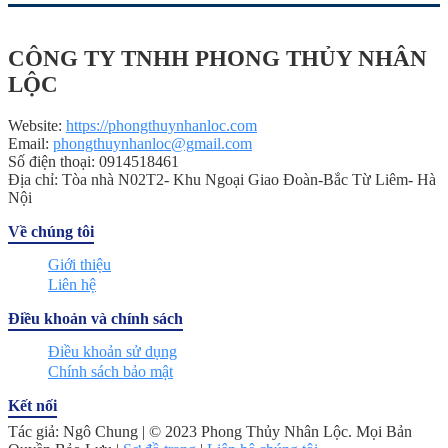
CÔNG TY TNHH PHONG THỦY NHÂN
LỘC
Website:
https://phongthuynhanloc.com
Email:
phongthuynhanloc@gmail.com
Số điện thoại: 0914518461
Địa chỉ: Tòa nhà N02T2- Khu Ngoại Giao Đoàn-Bắc Từ Liêm- Hà
Nội
Về chúng tôi
Giới thiệu
Liên hệ
Điều khoản và chính sách
Điều khoản sử dụng
Chính sách bảo mật
Kết nối
Tác giả: Ngô Chung | © 2023 Phong Thủy Nhân Lộc. Mọi Bản