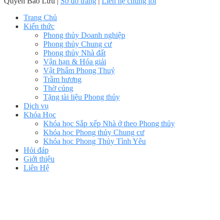
Quyền Bảo Lưu |
Sơ đồ trang
|
Liên hệ chúng tôi
Trang Chủ
Kiến thức
Phong thủy Doanh nghiệp
Phong thủy Chung cư
Phong thủy Nhà đất
Vận hạn & Hóa giải
Vật Phẩm Phong Thuỷ
Trầm hương
Thờ cúng
Tặng tài liệu Phong thủy
Dịch vụ
Khóa Học
Khóa học Sắp xếp Nhà ở theo Phong thủy
Khóa học Phong thủy Chung cư
Khóa học Phong Thủy Tình Yêu
Hỏi đáp
Giới thiệu
Liên Hệ