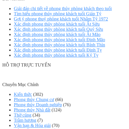
Giải đáp chi tiết về phong thủy phòng khách theo tuổi
Tìm hiểu phong thủy phòng khách tuổi Giáp Tý
Gợi ý phong thuỷ phòng khách tuổi Nhâm Tý 1972
Xác định phong thủy phòng khách tuổi Ất Sửu
Xác định phong thủy phòng khách tuổi Quý Sửu
Xác định phong thủy phòng khách tuổi Ất Mão
Xác định phong thủy phòng khách tuổi Đinh Mão
Xác định phong thủy phòng khách tuổi Bính Thìn
Xác định phong thủy phòng khách tuổi Đinh Tỵ
Xác định phong thủy phòng khách tuổi Kỷ Tỵ
HỖ TRỢ TRỰC TUYẾN
Chuyên Mục Chính
Kiến thức
(302)
Phong thủy Chung cư
(66)
Phong thủy Doanh nghiệp
(76)
Phong thủy Nhà đất
(124)
Thờ cúng
(34)
Trầm hương
(7)
Vận hạn & Hóa giải
(70)