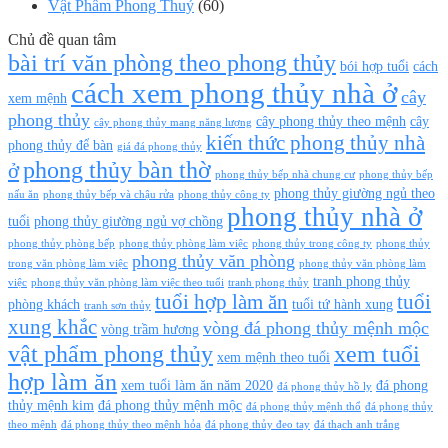
Vật Phẩm Phong Thuỷ
(60)
Chủ đề quan tâm
bài trí văn phòng theo phong thủy
bói hợp tuổi
cách
cách xem phong thủy nhà ở
cây
xem mệnh
phong thủy
cây phong thủy theo mệnh
cây
cây phong thủy mang năng lượng
kiến thức phong thủy nhà
phong thủy để bàn
giá đá phong thủy
phong thủy bàn thờ
ở
phong thủy bếp nhà chung cư
phong thủy bếp
phong thủy giường ngủ theo
nấu ăn
phong thủy bếp và chậu rửa
phong thủy công ty
phong thủy nhà ở
tuổi
phong thủy giường ngủ vợ chồng
phong thủy phòng bếp
phong thủy phòng làm việc
phong thủy trong công ty
phong thủy
phong thủy văn phòng
trong văn phòng làm việc
phong thủy văn phòng làm
tranh phong thủy
việc
phong thủy văn phòng làm việc theo tuổi
tranh phong thủy
tuổi hợp làm ăn
tuổi
phòng khách
tuổi tứ hành xung
tranh sơn thủy
xung khắc
vòng đá phong thủy mệnh mộc
vòng trầm hương
vật phẩm phong thủy
xem tuổi
xem mệnh theo tuổi
hợp làm ăn
xem tuổi làm ăn năm 2020
đá phong
đá phong thủy hồ ly
thủy mệnh kim
đá phong thủy mệnh mộc
đá phong thủy mệnh thổ
đá phong thủy
theo mệnh
đá phong thủy theo mệnh hỏa
đá phong thủy đeo tay
đá thạch anh trắng