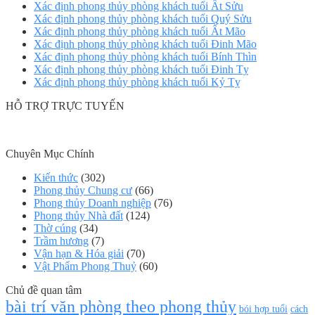
Xác định phong thủy phòng khách tuổi Ất Sửu
Xác định phong thủy phòng khách tuổi Quý Sửu
Xác định phong thủy phòng khách tuổi Ất Mão
Xác định phong thủy phòng khách tuổi Đinh Mão
Xác định phong thủy phòng khách tuổi Bính Thìn
Xác định phong thủy phòng khách tuổi Đinh Tỵ
Xác định phong thủy phòng khách tuổi Kỷ Tỵ
HỖ TRỢ TRỰC TUYẾN
Chuyên Mục Chính
Kiến thức
(302)
Phong thủy Chung cư
(66)
Phong thủy Doanh nghiệp
(76)
Phong thủy Nhà đất
(124)
Thờ cúng
(34)
Trầm hương
(7)
Vận hạn & Hóa giải
(70)
Vật Phẩm Phong Thuỷ
(60)
Chủ đề quan tâm
bài trí văn phòng theo phong thủy
bói hợp tuổi
cách