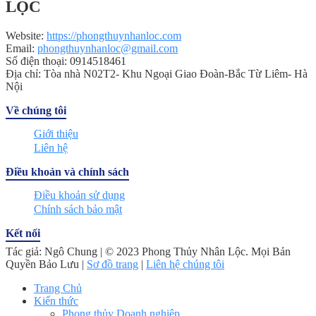
LỘC
Website:
https://phongthuynhanloc.com
Email:
phongthuynhanloc@gmail.com
Số điện thoại: 0914518461
Địa chỉ: Tòa nhà N02T2- Khu Ngoại Giao Đoàn-Bắc Từ Liêm- Hà
Nội
Về chúng tôi
Giới thiệu
Liên hệ
Điều khoản và chính sách
Điều khoản sử dụng
Chính sách bảo mật
Kết nối
Tác giả: Ngô Chung | © 2023 Phong Thủy Nhân Lộc. Mọi Bản
Quyền Bảo Lưu |
Sơ đồ trang
|
Liên hệ chúng tôi
Trang Chủ
Kiến thức
Phong thủy Doanh nghiệp