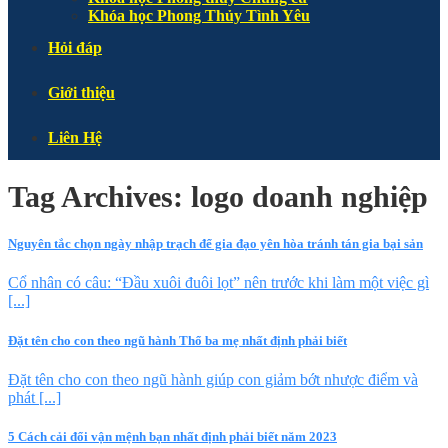
Khóa học Phong Thủy Tình Yêu
Hỏi đáp
Giới thiệu
Liên Hệ
Tag Archives:
logo doanh nghiệp
Nguyên tắc chọn ngày nhập trạch để gia đạo yên hòa tránh tán gia bại sản
Cổ nhân có câu: “Đầu xuôi đuôi lọt” nên trước khi làm một việc gì
[...]
Đặt tên cho con theo ngũ hành Thổ ba mẹ nhất định phải biết
Đặt tên cho con theo ngũ hành giúp con giảm bớt nhược điểm và
phát [...]
5 Cách cải đổi vận mệnh bạn nhất định phải biết năm 2023