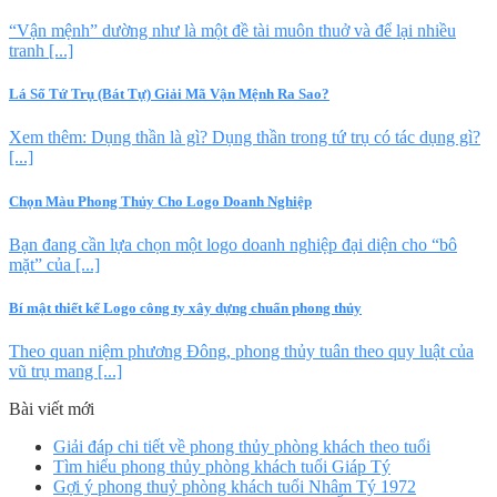
“Vận mệnh” dường như là một đề tài muôn thuở và để lại nhiều
tranh [...]
Lá Số Tứ Trụ (Bát Tự) Giải Mã Vận Mệnh Ra Sao?
Xem thêm: Dụng thần là gì? Dụng thần trong tứ trụ có tác dụng gì?
[...]
Chọn Màu Phong Thủy Cho Logo Doanh Nghiệp
Bạn đang cần lựa chọn một logo doanh nghiệp đại diện cho “bô
mặt” của [...]
Bí mật thiết kế Logo công ty xây dựng chuẩn phong thủy
Theo quan niệm phương Đông, phong thủy tuân theo quy luật của
vũ trụ mang [...]
Bài viết mới
Giải đáp chi tiết về phong thủy phòng khách theo tuổi
Tìm hiểu phong thủy phòng khách tuổi Giáp Tý
Gợi ý phong thuỷ phòng khách tuổi Nhâm Tý 1972