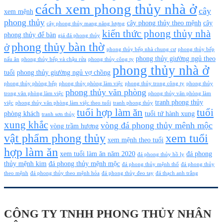
cách xem phong thủy nhà ở
cây
xem mệnh
phong thủy
cây phong thủy theo mệnh
cây
cây phong thủy mang năng lượng
kiến thức phong thủy nhà
phong thủy để bàn
giá đá phong thủy
phong thủy bàn thờ
ở
phong thủy bếp nhà chung cư
phong thủy bếp
phong thủy giường ngủ theo
nấu ăn
phong thủy bếp và chậu rửa
phong thủy công ty
phong thủy nhà ở
tuổi
phong thủy giường ngủ vợ chồng
phong thủy phòng bếp
phong thủy phòng làm việc
phong thủy trong công ty
phong thủy
phong thủy văn phòng
trong văn phòng làm việc
phong thủy văn phòng làm
tranh phong thủy
việc
phong thủy văn phòng làm việc theo tuổi
tranh phong thủy
tuổi hợp làm ăn
tuổi
phòng khách
tuổi tứ hành xung
tranh sơn thủy
xung khắc
vòng đá phong thủy mệnh mộc
vòng trầm hương
vật phẩm phong thủy
xem tuổi
xem mệnh theo tuổi
hợp làm ăn
xem tuổi làm ăn năm 2020
đá phong
đá phong thủy hồ ly
thủy mệnh kim
đá phong thủy mệnh mộc
đá phong thủy mệnh thổ
đá phong thủy
theo mệnh
đá phong thủy theo mệnh hỏa
đá phong thủy đeo tay
đá thạch anh trắng
CÔNG TY TNHH PHONG THỦY NHÂN