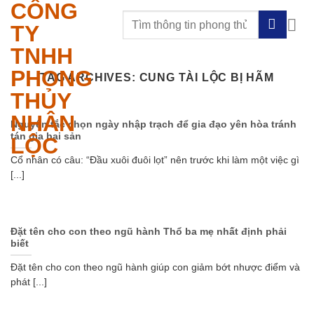
CÔNG
Skip
to
TY
content
TNHH
PHONG
TAG ARCHIVES:
CUNG TÀI LỘC BỊ HÃM
THỦY
NHÂN
Nguyên tắc chọn ngày nhập trạch để gia đạo yên hòa tránh
tán gia bại sản
LỘC
Cổ nhân có câu: “Đầu xuôi đuôi lọt” nên trước khi làm một việc gì
[...]
Đặt tên cho con theo ngũ hành Thổ ba mẹ nhất định phải
biết
Đặt tên cho con theo ngũ hành giúp con giảm bớt nhược điểm và
phát [...]