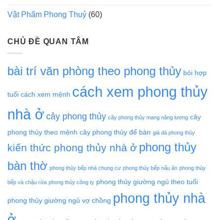
Vật Phẩm Phong Thuỷ
(60)
CHỦ ĐỀ QUAN TÂM
bài trí văn phòng theo phong thủy
bói hợp
cách xem phong thủy
tuổi
cách xem mệnh
nhà ở
cây phong thủy
cây
cây phong thủy mang năng lượng
phong thủy theo mệnh
cây phong thủy để bàn
giá đá phong thủy
phong thủy
kiến thức phong thủy nhà ở
bàn thờ
phong thủy bếp nhà chung cư
phong thủy bếp nấu ăn
phong thủy
phong thủy giường ngủ theo tuổi
bếp và chậu rửa
phong thủy công ty
phong thủy nhà
phong thủy giường ngủ vợ chồng
ở