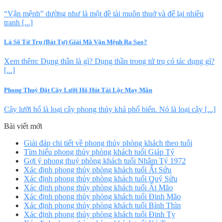
“Vận mệnh” dường như là một đề tài muôn thuở và để lại nhiều
tranh [...]
Lá Số Tứ Trụ (Bát Tự) Giải Mã Vận Mệnh Ra Sao?
Xem thêm: Dụng thần là gì? Dụng thần trong tứ trụ có tác dụng gì?
[...]
Phong Thuỷ Đặt Cây Lưỡi Hổ Hút Tài Lộc May Mắn
Cây lưỡi hổ là loại cây phong thủy khá phổ biến. Nó là loại cây [...]
Bài viết mới
Giải đáp chi tiết về phong thủy phòng khách theo tuổi
Tìm hiểu phong thủy phòng khách tuổi Giáp Tý
Gợi ý phong thuỷ phòng khách tuổi Nhâm Tý 1972
Xác định phong thủy phòng khách tuổi Ất Sửu
Xác định phong thủy phòng khách tuổi Quý Sửu
Xác định phong thủy phòng khách tuổi Ất Mão
Xác định phong thủy phòng khách tuổi Đinh Mão
Xác định phong thủy phòng khách tuổi Bính Thìn
Xác định phong thủy phòng khách tuổi Đinh Tỵ