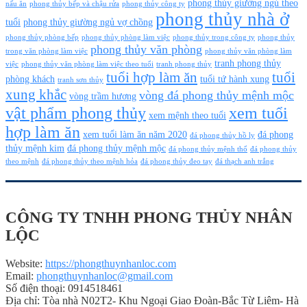
phong thủy giường ngủ theo
nấu ăn
phong thủy bếp và chậu rửa
phong thủy công ty
phong thủy nhà ở
tuổi
phong thủy giường ngủ vợ chồng
phong thủy phòng bếp
phong thủy phòng làm việc
phong thủy trong công ty
phong thủy
phong thủy văn phòng
trong văn phòng làm việc
phong thủy văn phòng làm
tranh phong thủy
việc
phong thủy văn phòng làm việc theo tuổi
tranh phong thủy
tuổi hợp làm ăn
tuổi
phòng khách
tuổi tứ hành xung
tranh sơn thủy
xung khắc
vòng đá phong thủy mệnh mộc
vòng trầm hương
vật phẩm phong thủy
xem tuổi
xem mệnh theo tuổi
hợp làm ăn
xem tuổi làm ăn năm 2020
đá phong
đá phong thủy hồ ly
thủy mệnh kim
đá phong thủy mệnh mộc
đá phong thủy mệnh thổ
đá phong thủy
theo mệnh
đá phong thủy theo mệnh hỏa
đá phong thủy đeo tay
đá thạch anh trắng
CÔNG TY TNHH PHONG THỦY NHÂN
LỘC
Website:
https://phongthuynhanloc.com
Email:
phongthuynhanloc@gmail.com
Số điện thoại: 0914518461
Địa chỉ: Tòa nhà N02T2- Khu Ngoại Giao Đoàn-Bắc Từ Liêm- Hà