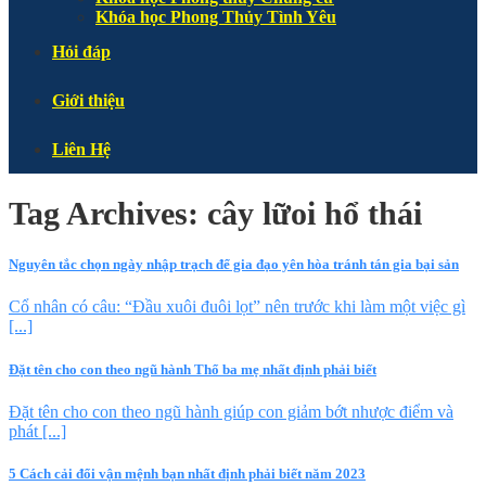
Khóa học Phong Thủy Tình Yêu
Hỏi đáp
Giới thiệu
Liên Hệ
Tag Archives:
cây lữoi hổ thái
Nguyên tắc chọn ngày nhập trạch để gia đạo yên hòa tránh tán gia bại sản
Cổ nhân có câu: “Đầu xuôi đuôi lọt” nên trước khi làm một việc gì
[...]
Đặt tên cho con theo ngũ hành Thổ ba mẹ nhất định phải biết
Đặt tên cho con theo ngũ hành giúp con giảm bớt nhược điểm và
phát [...]
5 Cách cải đổi vận mệnh bạn nhất định phải biết năm 2023