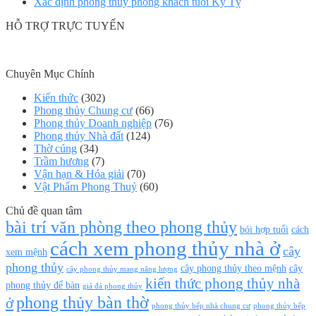
Xác định phong thủy phòng khách tuổi Kỷ Tỵ
HỖ TRỢ TRỰC TUYẾN
Chuyên Mục Chính
Kiến thức
(302)
Phong thủy Chung cư
(66)
Phong thủy Doanh nghiệp
(76)
Phong thủy Nhà đất
(124)
Thờ cúng
(34)
Trầm hương
(7)
Vận hạn & Hóa giải
(70)
Vật Phẩm Phong Thuỷ
(60)
Chủ đề quan tâm
bài trí văn phòng theo phong thủy
bói hợp tuổi
cách
cách xem phong thủy nhà ở
cây
xem mệnh
phong thủy
cây phong thủy theo mệnh
cây
cây phong thủy mang năng lượng
kiến thức phong thủy nhà
phong thủy để bàn
giá đá phong thủy
phong thủy bàn thờ
ở
phong thủy bếp nhà chung cư
phong thủy bếp