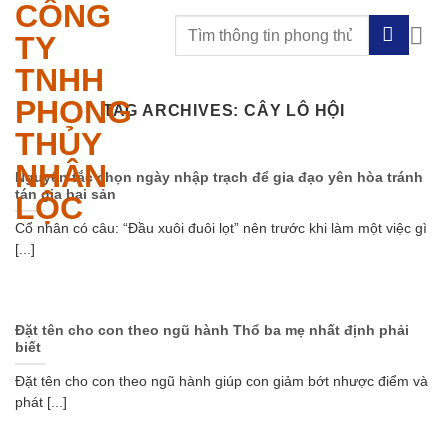
CÔNG
Skip
to
TY
content
TNHH
PHONG
TAG ARCHIVES:
CÂY LÔ HỘI
THỦY
NHÂN
Nguyên tắc chọn ngày nhập trạch để gia đạo yên hòa tránh
tán gia bại sản
LỘC
Cổ nhân có câu: “Đầu xuôi đuôi lọt” nên trước khi làm một việc gì
[...]
Đặt tên cho con theo ngũ hành Thổ ba mẹ nhất định phải
biết
Đặt tên cho con theo ngũ hành giúp con giảm bớt nhược điểm và
phát [...]