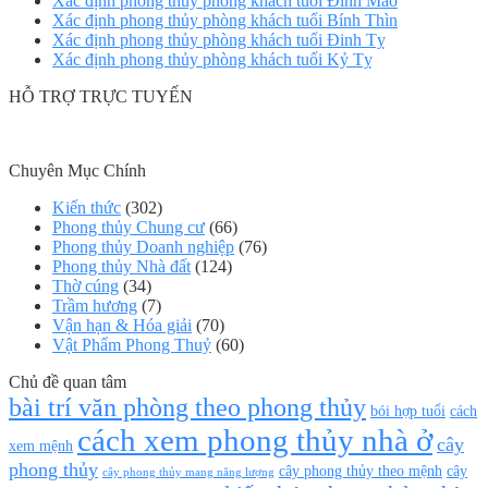
Xác định phong thủy phòng khách tuổi Đinh Mão
Xác định phong thủy phòng khách tuổi Bính Thìn
Xác định phong thủy phòng khách tuổi Đinh Tỵ
Xác định phong thủy phòng khách tuổi Kỷ Tỵ
HỖ TRỢ TRỰC TUYẾN
Chuyên Mục Chính
Kiến thức
(302)
Phong thủy Chung cư
(66)
Phong thủy Doanh nghiệp
(76)
Phong thủy Nhà đất
(124)
Thờ cúng
(34)
Trầm hương
(7)
Vận hạn & Hóa giải
(70)
Vật Phẩm Phong Thuỷ
(60)
Chủ đề quan tâm
bài trí văn phòng theo phong thủy
bói hợp tuổi
cách
cách xem phong thủy nhà ở
cây
xem mệnh
phong thủy
cây phong thủy theo mệnh
cây
cây phong thủy mang năng lượng