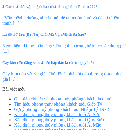
5 Cách cải đổi vận mệnh bạn nhất định phải biết năm 2023
“Vận mệnh” dường như là một đề tài muôn thuở và để lại nhiều
tranh [...]
Lá Số Tứ Trụ (Bát Tự) Giải Mã Vận Mệnh Ra Sao?
Xem thêm: Dụng thần là gì? Dụng thần trong tứ trụ có tác dụng gì?
[...]
Cây kim tiền đằng sau cái tên hấp dẫn là cả sự nguy hiểm
Cây kim tiền với ý nghĩa “hút lộc”, phát tài nên thường được nhiều
gia [...]
Bài viết mới
Giải đáp chi tiết về phong thủy phòng khách theo tuổi
Tìm hiểu phong thủy phòng khách tuổi Giáp Tý
Gợi ý phong thuỷ phòng khách tuổi Nhâm Tý 1972
Xác định phong thủy phòng khách tuổi Ất Sửu
Xác định phong thủy phòng khách tuổi Quý Sửu
Xác định phong thủy phòng khách tuổi Ất Mão