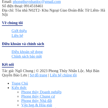
Email:
phongthuynhanloc@gmail.com
Số điện thoại: 0914518461
Địa chỉ: Tòa nhà N02T2- Khu Ngoại Giao Đoàn-Bắc Từ Liêm- Hà
Nội
Về chúng tôi
Giới thiệu
Liên hệ
Điều khoản và chính sách
Điều khoản sử dụng
Chính sách bảo mật
Kết nối
Tác giả: Ngô Chung | © 2023 Phong Thủy Nhân Lộc. Mọi Bản
Quyền Bảo Lưu |
Sơ đồ trang
|
Liên hệ chúng tôi
Trang Chủ
Kiến thức
Phong thủy Doanh nghiệp
Phong thủy Chung cư
Phong thủy Nhà đất
Vận hạn & Hóa giải