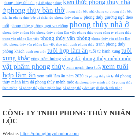
kiến thức phong thủy nhà
phong thủy để bàn
giá đá phong thủy
phong thủy bàn thờ
ở
phong thủy bếp nhà chung cư
phong thủy bếp
phong thủy giường ngủ theo
nấu ăn
phong thủy bếp và chậu rửa
phong thủy công ty
phong thủy nhà ở
tuổi
phong thủy giường ngủ vợ chồng
phong thủy phòng bếp
phong thủy phòng làm việc
phong thủy trong công ty
phong thủy
phong thủy văn phòng
trong văn phòng làm việc
phong thủy văn phòng làm
tranh phong thủy
việc
phong thủy văn phòng làm việc theo tuổi
tranh phong thủy
tuổi hợp làm ăn
tuổi
phòng khách
tuổi tứ hành xung
tranh sơn thủy
xung khắc
vòng đá phong thủy mệnh mộc
vòng trầm hương
vật phẩm phong thủy
xem tuổi
xem mệnh theo tuổi
hợp làm ăn
xem tuổi làm ăn năm 2020
đá phong
đá phong thủy hồ ly
thủy mệnh kim
đá phong thủy mệnh mộc
đá phong thủy mệnh thổ
đá phong thủy
theo mệnh
đá phong thủy theo mệnh hỏa
đá phong thủy đeo tay
đá thạch anh trắng
CÔNG TY TNHH PHONG THỦY NHÂN
LỘC
Website:
https://phongthuynhanloc.com