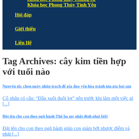
Khóa học Phong Thủy Tình Yêu
Hỏi đáp
Giới thiệu
Liên Hệ
Tag Archives:
cây kim tiền hợp
với tuổi nào
Nguyên tắc chọn ngày nhập trạch để gia đạo yên hòa tránh tán gia bại sản
Cổ nhân có câu: “Đầu xuôi đuôi lọt” nên trước khi làm một việc gì
[...]
Đặt tên cho con theo ngũ hành Thổ ba mẹ nhất định phải biết
Đặt tên cho con theo ngũ hành giúp con giảm bớt nhược điểm và
phát [...]