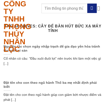
CÔNG
Skip
to
TY
content
TNHH
PHONG
TAG ARCHIVES:
CÂY ĐỂ BÀN HÚT BỨC XẠ MÁY
TÍNH
THỦY
NHÂN
Nguyên tắc chọn ngày nhập trạch để gia đạo yên hòa tránh
LỘC
tán gia bại sản
Cổ nhân có câu: “Đầu xuôi đuôi lọt” nên trước khi làm một việc gì
[...]
Đặt tên cho con theo ngũ hành Thổ ba mẹ nhất định phải
biết
Đặt tên cho con theo ngũ hành giúp con giảm bớt nhược điểm và
phát [...]