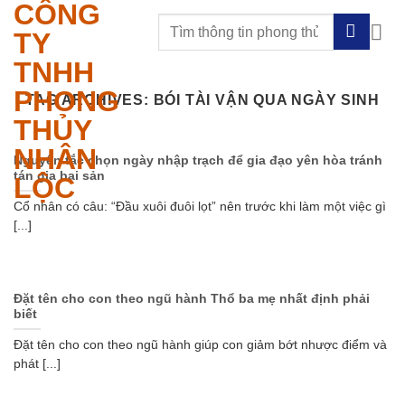
CÔNG
Skip
to
TY
content
TNHH
PHONG
TAG ARCHIVES:
BÓI TÀI VẬN QUA NGÀY SINH
THỦY
NHÂN
Nguyên tắc chọn ngày nhập trạch để gia đạo yên hòa tránh
tán gia bại sản
LỘC
Cổ nhân có câu: “Đầu xuôi đuôi lọt” nên trước khi làm một việc gì
[...]
Đặt tên cho con theo ngũ hành Thổ ba mẹ nhất định phải
biết
Đặt tên cho con theo ngũ hành giúp con giảm bớt nhược điểm và
phát [...]