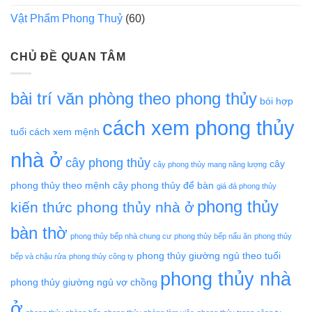
Vật Phẩm Phong Thuỷ
(60)
CHỦ ĐỀ QUAN TÂM
bài trí văn phòng theo phong thủy
bói hợp
cách xem phong thủy
tuổi
cách xem mệnh
nhà ở
cây phong thủy
cây
cây phong thủy mang năng lượng
phong thủy theo mệnh
cây phong thủy để bàn
giá đá phong thủy
phong thủy
kiến thức phong thủy nhà ở
bàn thờ
phong thủy bếp nhà chung cư
phong thủy bếp nấu ăn
phong thủy
phong thủy giường ngủ theo tuổi
bếp và chậu rửa
phong thủy công ty
phong thủy nhà
phong thủy giường ngủ vợ chồng
ở