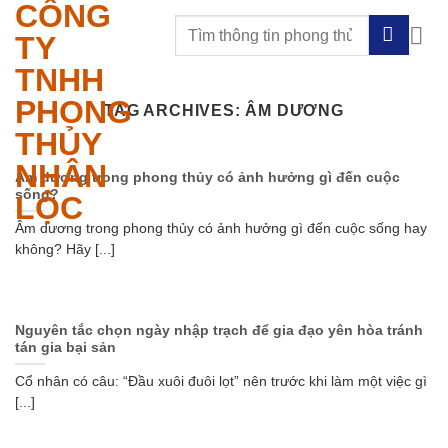
CÔNG
Skip
to
TY
content
TNHH
PHONG
TAG ARCHIVES:
ÂM DƯƠNG
THỦY
NHÂN
Âm dương trong phong thủy có ảnh hưởng gì đến cuộc
sống?
LỘC
Âm dương trong phong thủy có ảnh hưởng gì đến cuộc sống hay
không? Hãy [...]
Nguyên tắc chọn ngày nhập trạch để gia đạo yên hòa tránh
tán gia bại sản
Cổ nhân có câu: “Đầu xuôi đuôi lọt” nên trước khi làm một việc gì
[...]