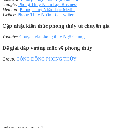
Google:
Phong Thuỷ Nhân Lộc Business
Medium:
Phong Thuỷ Nhân Lộc Mediu
Twitter:
Phong Thuỷ Nhân Lộc Twitter
Cập nhật kiến thức phong thủy từ chuyên gia
Youtube:
Chuyên gia phong thuỷ Ngô Chung
Để giải đáp vướng mắc về phong thủy
Group:
CỘNG ĐỒNG PHONG THỦY
[related_posts_by_tag]