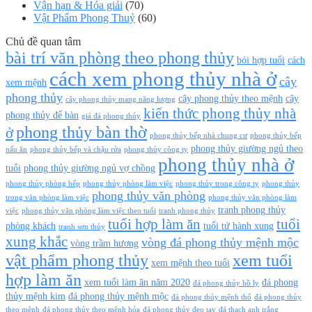
Vận hạn & Hóa giải
(70)
Vật Phẩm Phong Thuỷ
(60)
Chủ đề quan tâm
bài trí văn phòng theo phong thủy
bói hợp tuổi
cách
cách xem phong thủy nhà ở
cây
xem mệnh
phong thủy
cây phong thủy theo mệnh
cây
cây phong thủy mang năng lượng
kiến thức phong thủy nhà
phong thủy để bàn
giá đá phong thủy
phong thủy bàn thờ
ở
phong thủy bếp nhà chung cư
phong thủy bếp
phong thủy giường ngủ theo
nấu ăn
phong thủy bếp và chậu rửa
phong thủy công ty
phong thủy nhà ở
tuổi
phong thủy giường ngủ vợ chồng
phong thủy phòng bếp
phong thủy phòng làm việc
phong thủy trong công ty
phong thủy
phong thủy văn phòng
trong văn phòng làm việc
phong thủy văn phòng làm
tranh phong thủy
việc
phong thủy văn phòng làm việc theo tuổi
tranh phong thủy
tuổi hợp làm ăn
tuổi
phòng khách
tuổi tứ hành xung
tranh sơn thủy
xung khắc
vòng đá phong thủy mệnh mộc
vòng trầm hương
vật phẩm phong thủy
xem tuổi
xem mệnh theo tuổi
hợp làm ăn
xem tuổi làm ăn năm 2020
đá phong
đá phong thủy hồ ly
thủy mệnh kim
đá phong thủy mệnh mộc
đá phong thủy mệnh thổ
đá phong thủy
theo mệnh
đá phong thủy theo mệnh hỏa
đá phong thủy đeo tay
đá thạch anh trắng