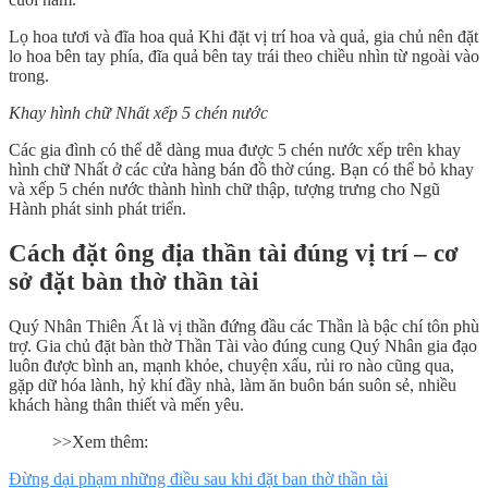
Lọ hoa tươi và đĩa hoa quả Khi đặt vị trí hoa và quả, gia chủ nên đặt
lo hoa bên tay phía, đĩa quả bên tay trái theo chiều nhìn từ ngoài vào
trong.
Khay hình chữ Nhất xếp 5 chén nước
Các gia đình có thể dễ dàng mua được 5 chén nước xếp trên khay
hình chữ Nhất ở các cửa hàng bán đồ thờ cúng. Bạn có thể bỏ khay
và xếp 5 chén nước thành hình chữ thập, tượng trưng cho Ngũ
Hành phát sinh phát triển.
Cách đặt ông địa thần tài đúng vị trí – cơ
sở đặt bàn thờ thần tài
Quý Nhân Thiên Ất là vị thần đứng đầu các Thần là bậc chí tôn phù
trợ. Gia chủ đặt bàn thờ Thần Tài vào đúng cung Quý Nhân gia đạo
luôn được bình an, mạnh khỏe, chuyện xấu, rủi ro nào cũng qua,
gặp dữ hóa lành, hỷ khí đầy nhà, làm ăn buôn bán suôn sẻ, nhiều
khách hàng thân thiết và mến yêu.
>>Xem thêm:
Đừng dại phạm những điều sau khi đặt ban thờ thần tài