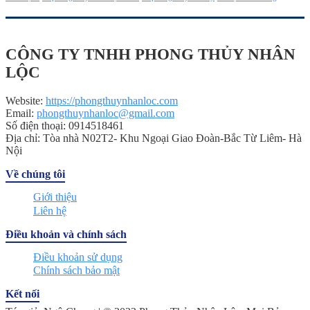
CÔNG TY TNHH PHONG THỦY NHÂN
LỘC
Website:
https://phongthuynhanloc.com
Email:
phongthuynhanloc@gmail.com
Số điện thoại: 0914518461
Địa chỉ: Tòa nhà N02T2- Khu Ngoại Giao Đoàn-Bắc Từ Liêm- Hà
Nội
Về chúng tôi
Giới thiệu
Liên hệ
Điều khoản và chính sách
Điều khoản sử dụng
Chính sách bảo mật
Kết nối