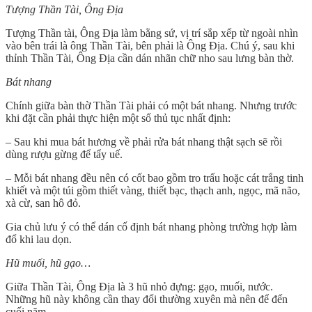
Tượng Thần Tài, Ông Địa
Tượng Thần tài, Ông Địa làm bằng sứ, vị trí sắp xếp từ ngoài nhìn
vào bên trái là ông Thần Tài, bên phải là Ông Địa. Chú ý, sau khi
thỉnh Thần Tài, Ông Địa cần dán nhãn chữ nho sau lưng bàn thờ.
Bát nhang
Chính giữa bàn thờ Thần Tài phải có một bát nhang. Nhưng trước
khi đặt cần phải thực hiện một số thủ tục nhất định:
– Sau khi mua bát hương về phải rửa bát nhang thật sạch sẽ rồi
dùng rượu gừng để tẩy uế.
– Mỗi bát nhang đều nên có cốt bao gồm tro trấu hoặc cát trắng tinh
khiết và một túi gồm thiết vàng, thiết bạc, thạch anh, ngọc, mã não,
xà cừ, san hô đỏ.
Gia chủ lưu ý có thể dán cố định bát nhang phòng trường hợp làm
đổ khi lau dọn.
Hũ muối, hũ gạo…
Giữa Thần Tài, Ông Địa là 3 hũ nhỏ đựng: gạo, muối, nước.
Những hũ này không cần thay đổi thường xuyên mà nên để đến
cuối năm.