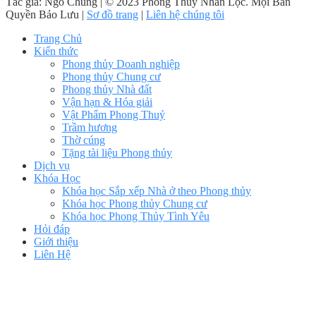
Tác giả: Ngô Chung | © 2023 Phong Thủy Nhân Lộc. Mọi Bản
Quyền Bảo Lưu |
Sơ đồ trang
|
Liên hệ chúng tôi
Trang Chủ
Kiến thức
Phong thủy Doanh nghiệp
Phong thủy Chung cư
Phong thủy Nhà đất
Vận hạn & Hóa giải
Vật Phẩm Phong Thuỷ
Trầm hương
Thờ cúng
Tặng tài liệu Phong thủy
Dịch vụ
Khóa Học
Khóa học Sắp xếp Nhà ở theo Phong thủy
Khóa học Phong thủy Chung cư
Khóa học Phong Thủy Tình Yêu
Hỏi đáp
Giới thiệu
Liên Hệ