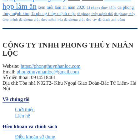
hợp làm ăn
xem tuổi làm ăn năm 2020
đá phong
đá phong thủy hồ ly
thủy mệnh kim
đá phong thủy mệnh mộc
đá phong thủy mệnh thổ
đá phong thủy
theo mệnh
đá phong thủy theo mệnh hỏa
đá phong thủy đeo tay
đá thạch anh trắng
CÔNG TY TNHH PHONG THỦY NHÂN
LỘC
Website:
https://phongthuynhanloc.com
Email:
phongthuynhanloc@gmail.com
Số điện thoại: 0914518461
Địa chỉ: Tòa nhà N02T2- Khu Ngoại Giao Đoàn-Bắc Từ Liêm- Hà
Nội
Về chúng tôi
Giới thiệu
Liên hệ
Điều khoản và chính sách
Điều khoản sử dụng