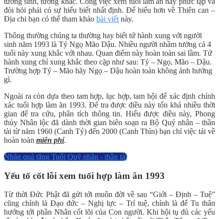
tương sinh, tương khắc. Công việc xem tuổi làm ăn này phức tạp và
đòi hỏi phải có sự hiểu biết nhất định. Để hiểu hơn về Thiên can –
Địa chi bạn có thể tham khảo
bài viết
này.
Thông thường chúng ta thường hay biết tứ hành xung với người
sinh năm 1993 là Tý Ngọ Mão Dậu. Nhiều người nhầm tưởng cả 4
tuổi này xung khắc với nhau. Quan điểm này hoàn toàn sai lầm. Tứ
hành xung chỉ xung khắc theo cặp như sau: Tý – Ngọ, Mão – Dậu.
Trường hợp Tý – Mão hãy Ngọ – Dậu hoàn toàn không ảnh hưởng
gì.
Ngoài ra còn dựa theo tam hợp, lục hợp, tam hội để xác định chính
xác tuổi hợp làm ăn 1993. Để tra được điều này tốn khá nhiều thời
gian để tra cứu, phân tích thông tin. Hiểu được điều này, Phong
thủy Nhân lộc đã dành thời gian biên soạn ra Bộ Quý nhân – thần
tài từ năm 1960 (Canh Tý) đến 2000 (Canh Thìn) bạn chỉ việc tải về
hoàn toàn
miễn phí
.
Nhận quà tặng Tuổi Quý nhân - thần tài
Yếu tố cốt lõi xem tuổi hợp làm ăn 1993
Từ thời Đức Phật đã gửi tới muôn đời về sau “Giới – Định – Tuệ”
cũng chính là Đạo đức – Nghị lực – Trí tuệ, chính là để Tu thân
hướng tới phần Nhân cốt lõi của Con người. Khi hội tụ đủ các yếu