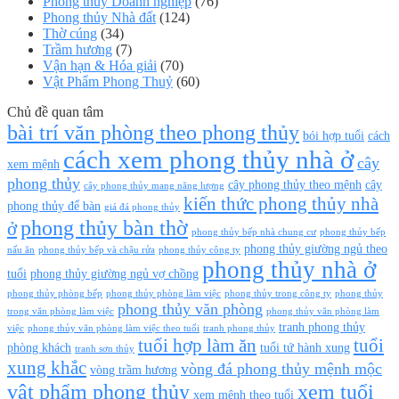
Phong thủy Doanh nghiệp
(76)
Phong thủy Nhà đất
(124)
Thờ cúng
(34)
Trầm hương
(7)
Vận hạn & Hóa giải
(70)
Vật Phẩm Phong Thuỷ
(60)
Chủ đề quan tâm
bài trí văn phòng theo phong thủy
bói hợp tuổi
cách
cách xem phong thủy nhà ở
cây
xem mệnh
phong thủy
cây phong thủy theo mệnh
cây
cây phong thủy mang năng lượng
kiến thức phong thủy nhà
phong thủy để bàn
giá đá phong thủy
phong thủy bàn thờ
ở
phong thủy bếp nhà chung cư
phong thủy bếp
phong thủy giường ngủ theo
nấu ăn
phong thủy bếp và chậu rửa
phong thủy công ty
phong thủy nhà ở
tuổi
phong thủy giường ngủ vợ chồng
phong thủy phòng bếp
phong thủy phòng làm việc
phong thủy trong công ty
phong thủy
phong thủy văn phòng
trong văn phòng làm việc
phong thủy văn phòng làm
tranh phong thủy
việc
phong thủy văn phòng làm việc theo tuổi
tranh phong thủy
tuổi hợp làm ăn
tuổi
phòng khách
tuổi tứ hành xung
tranh sơn thủy
xung khắc
vòng đá phong thủy mệnh mộc
vòng trầm hương
vật phẩm phong thủy
xem tuổi
xem mệnh theo tuổi