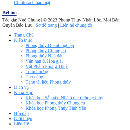
Chính sách bảo mật
Kết nối
Tác giả: Ngô Chung | © 2023 Phong Thủy Nhân Lộc. Mọi Bản
Quyền Bảo Lưu |
Sơ đồ trang
|
Liên hệ chúng tôi
Trang Chủ
Kiến thức
Phong thủy Doanh nghiệp
Phong thủy Chung cư
Phong thủy Nhà đất
Vận hạn & Hóa giải
Vật Phẩm Phong Thuỷ
Trầm hương
Thờ cúng
Tặng tài liệu Phong thủy
Dịch vụ
Khóa Học
Khóa học Sắp xếp Nhà ở theo Phong thủy
Khóa học Phong thủy Chung cư
Khóa học Phong Thủy Tình Yêu
Hỏi đáp
Giới thiệu
Liên Hệ