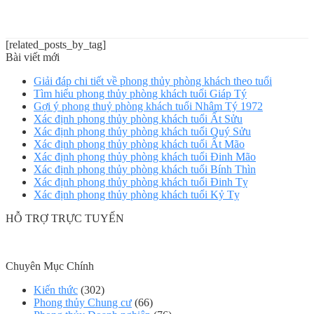
[related_posts_by_tag]
Bài viết mới
Giải đáp chi tiết về phong thủy phòng khách theo tuổi
Tìm hiểu phong thủy phòng khách tuổi Giáp Tý
Gợi ý phong thuỷ phòng khách tuổi Nhâm Tý 1972
Xác định phong thủy phòng khách tuổi Ất Sửu
Xác định phong thủy phòng khách tuổi Quý Sửu
Xác định phong thủy phòng khách tuổi Ất Mão
Xác định phong thủy phòng khách tuổi Đinh Mão
Xác định phong thủy phòng khách tuổi Bính Thìn
Xác định phong thủy phòng khách tuổi Đinh Tỵ
Xác định phong thủy phòng khách tuổi Kỷ Tỵ
HỖ TRỢ TRỰC TUYẾN
Chuyên Mục Chính
Kiến thức
(302)
Phong thủy Chung cư
(66)