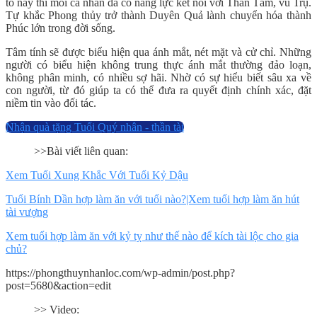
tố này thì mỗi cá nhân đã có năng lực kết nối với Thân Tâm, vũ Trụ.
Tự khắc Phong thủy trở thành Duyên Quả lành chuyển hóa thành
Phúc lớn trong đời sống.
Tâm tính sẽ được biểu hiện qua ánh mắt, nét mặt và cử chỉ. Những
người có biểu hiện không trung thực ánh mắt thường đảo loạn,
không phân minh, có nhiều sợ hãi. Nhờ có sự hiểu biết sâu xa về
con người, từ đó giúp ta có thể đưa ra quyết định chính xác, đặt
niềm tin vào đối tác.
Nhận quà tặng Tuổi Quý nhân - thần tài
>>Bài viết liên quan:
Xem Tuổi Xung Khắc Với Tuổi Kỷ Dậu
Tuổi Bính Dần hợp làm ăn với tuổi nào?|Xem tuổi hợp làm ăn hút
tài vượng
Xem tuổi hợp làm ăn với kỷ tỵ như thế nào để kích tài lộc cho gia
chủ?
https://phongthuynhanloc.com/wp-admin/post.php?
post=5680&action=edit
>> Video: