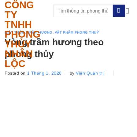
CÔNG
Skip
to
TY
content
TNHH
PHONG
KIẾN THỨC
,
TRẦM HƯƠNG
,
VẬT PHẨM PHONG THUỶ
Vòng trầm hương theo
THỦY
NHÂN
phong thủy
LỘC
Posted on
1 Tháng 1, 2020
by
Viên Quản trị