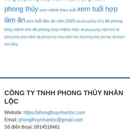
phong thủy
xem tuổi hợp
xem mệnh theo tuổi
làm ăn
xem tuổi làm ăn năm 2020
đá phong
đá phong thủy hồ ly
thủy mệnh kim
đá phong thủy mệnh mộc
đá phong thủy mệnh thổ
đá
phong thủy theo mệnh
đá phong thủy theo mệnh hỏa
đá phong thủy đeo tay
đá thạch
anh trắng
CÔNG TY TNHH PHONG THỦY NHÂN
LỘC
Website:
https://phongthuynhanloc.com
Email:
phongthuynhanloc@gmail.com
Số điện thoại: 0914518461