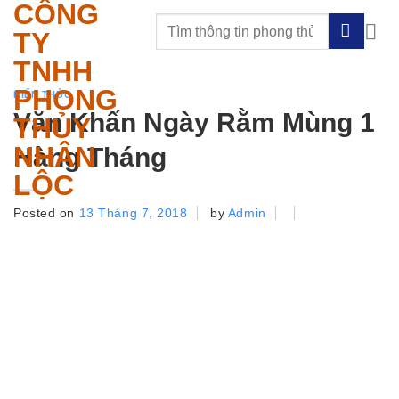
CÔNG
Skip
to
TY
content
TNHH
PHONG
KIẾN THỨC
Văn Khấn Ngày Rằm Mùng 1
THỦY
NHÂN
Hàng Tháng
LỘC
Posted on
13 Tháng 7, 2018
by
Admin