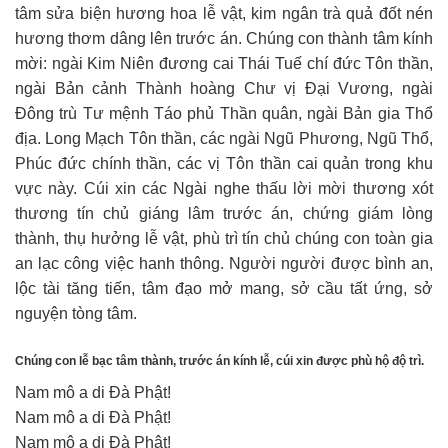
tâm sửa biện hương hoa lễ vật, kim ngân trà quả đốt nén
hương thơm dâng lên trước án. Chúng con thành tâm kính
mời: ngài Kim Niên đương cai Thái Tuế chí đức Tôn thần,
ngài Bản cảnh Thành hoàng Chư vị Đại Vương, ngài
Đông trù Tư mệnh Táo phủ Thần quân, ngài Bản gia Thổ
địa. Long Mạch Tôn thần, các ngài Ngũ Phương, Ngũ Thổ,
Phúc đức chính thần, các vị Tôn thần cai quản trong khu
vực này. Cúi xin các Ngài nghe thấu lời mời thương xót
thương tín chủ giáng lâm trước án, chứng giám lòng
thành, thụ hưởng lễ vật, phù trì tín chủ chúng con toàn gia
an lạc công việc hanh thông. Người người được bình an,
lộc tài tăng tiến, tâm đạo mở mang, sở cầu tất ứng, sở
nguyện tòng tâm.
Chúng con lễ bạc tâm thành, trước án kính lễ, cúi xin được phù hộ độ trì.
Nam mô a di Đà Phật!
Nam mô a di Đà Phật!
Nam mô a di Đà Phật!