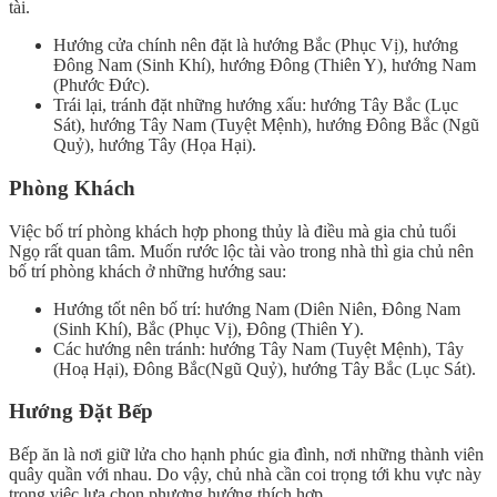
tài.
Hướng cửa chính nên đặt là hướng Bắc (Phục Vị), hướng
Đông Nam (Sinh Khí), hướng Đông (Thiên Y), hướng Nam
(Phước Đức).
Trái lại, tránh đặt những hướng xấu: hướng Tây Bắc (Lục
Sát), hướng Tây Nam (Tuyệt Mệnh), hướng Đông Bắc (Ngũ
Quỷ), hướng Tây (Họa Hại).
Phòng K
hách
Việc bố trí phòng khách hợp phong thủy là điều mà gia chủ tuổi
Ngọ rất quan tâm. Muốn rước lộc tài vào trong nhà thì gia chủ nên
bố trí phòng khách ở những hướng sau:
Hướng tốt nên bố trí: hướng Nam (Diên Niên, Đông Nam
(Sinh Khí), Bắc (Phục Vị), Đông (Thiên Y).
Các hướng nên tránh: hướng Tây Nam (Tuyệt Mệnh), Tây
(Hoạ Hại), Đông Bắc(Ngũ Quỷ), hướng Tây Bắc (Lục Sát).
Hướng Đặt Bếp
Bếp ăn là nơi giữ lửa cho hạnh phúc gia đình, nơi những thành viên
quây quần với nhau. Do vậy, chủ nhà cần coi trọng tới khu vực này
trong việc lựa chọn phương hướng thích hợp.