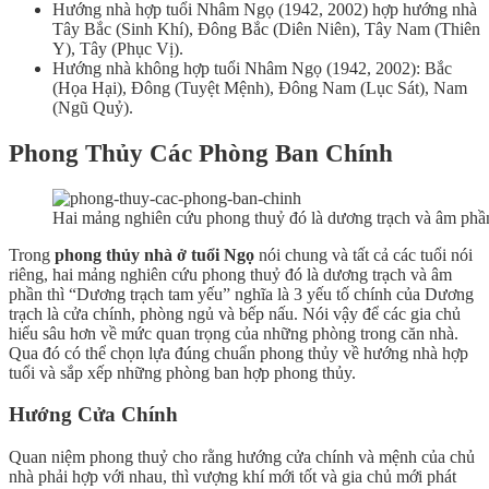
Hướng nhà hợp tuổi Nhâm Ngọ (1942, 2002) hợp hướng nhà
Tây Bắc (Sinh Khí), Đông Bắc (Diên Niên), Tây Nam (Thiên
Y), Tây (Phục Vị).
Hướng nhà không hợp tuổi Nhâm Ngọ (1942, 2002): Bắc
(Họa Hại), Đông (Tuyệt Mệnh), Đông Nam (Lục Sát), Nam
(Ngũ Quỷ).
Phong T
hủ
y Các P
hòng
Ban C
hính
Hai mảng nghiên cứu phong thuỷ đó là dương trạch và âm phầ
Trong
phong thủy nhà ở tuổi Ngọ
nói chung và tất cả các tuổi nói
riêng, hai mảng nghiên cứu phong thuỷ đó là dương trạch và âm
phần thì “Dương trạch tam yếu” nghĩa là 3 yếu tố chính của Dương
trạch là cửa chính, phòng ngủ và bếp nấu. Nói vậy để các gia chủ
hiểu sâu hơn về mức quan trọng của những phòng trong căn nhà.
Qua đó có thể chọn lựa đúng chuẩn phong thủy về hướng nhà hợp
tuổi và sắp xếp những phòng ban hợp phong thủy.
Hướng Cửa Chính
Quan niệm phong thuỷ cho rằng hướng cửa chính và mệnh của chủ
nhà phải hợp với nhau, thì vượng khí mới tốt và gia chủ mới phát