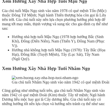
Xem Hướng Xây Nhà Hợp Tuổi Mậu Ngọ
Gia chủ tuổi Mậu Ngọ sinh vào năm 1978 có quẻ mệnh Tốn (Mộc)
thuộc Đông Tứ Mệnh; Ngũ hành Thiên thượng hỏa còn gọi là Lửa
trên trời. Gia chủ tuổi này nên lựa chọn phương hướng phù hợp để
mang tới may mắn, thịnh vượng và sung túc cho gia đình cụ thể như
sau:
Hướng nhà hợp tuổi Mậu Ngọ (1978 hợp hướng Bắc (Sinh
Khí), Đông (Diên Niên), Nam (Thiên Y), Đông Nam (Phục
Vị).
Hướng nhà không hợp tuổi Mậu Ngọ (1978): Tây Bắc (Họa
Hại), Đông Bắc (Tuyệt Mệnh), Tây (Lục Sát), Tây Nam
(Ngũ Quỷ).
Xem H
ướ
ng X
ây
N
hà
H
ợ
p T
uổi
Nhâm N
gọ
Gia chủ tuổi Nhâm Ngọ sinh vào năm 1942 có quẻ mệnh Đoài
Cũng giống như những tuổi trên, gia chủ tuổi Nhâm Ngọ sinh vào
năm 1942 có quẻ mệnh Đoài (Kim) thuộc Tây tứ mệnh; Ngũ hành
Dương liễu mộc hay gọi là Cây dương liễu. Gia chủ tuổi này có
những hướng tốt nên lựa chọn và hướng nên tránh cụ thể như sau: