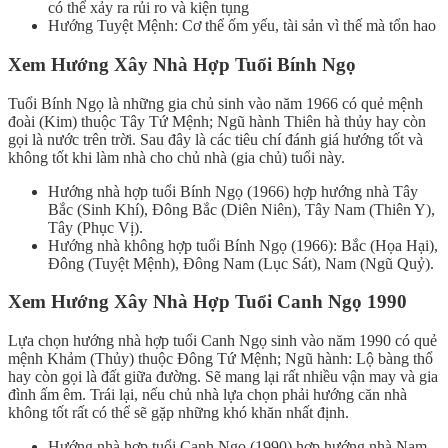
có thể xảy ra rủi ro và kiện tụng
Hướng Tuyệt Mệnh: Cơ thể ốm yếu, tài sản vì thế mà tổn hao
Xem Hướng Xây Nhà Hợp Tuổi Bính Ngọ
Tuổi Bính Ngọ là những gia chủ sinh vào năm 1966 có quẻ mệnh
đoài (Kim) thuộc Tây Tứ Mệnh; Ngũ hành Thiên hà thủy hay còn
gọi là nước trên trời. Sau đây là các tiêu chí đánh giá hướng tốt và
không tốt khi làm nhà cho chủ nhà (gia chủ) tuổi này.
Hướng nhà hợp tuổi Bính Ngọ (1966) hợp hướng nhà Tây
Bắc (Sinh Khí), Đông Bắc (Diên Niên), Tây Nam (Thiên Y),
Tây (Phục Vị).
Hướng nhà không hợp tuổi Bính Ngọ (1966): Bắc (Họa Hại),
Đông (Tuyệt Mệnh), Đông Nam (Lục Sát), Nam (Ngũ Quỷ).
Xem H
ướ
ng Xây Nhà H
ợ
p T
uổ
i Canh N
gọ 1990
Lựa chọn hướng nhà hợp tuổi Canh Ngọ sinh vào năm 1990 có quẻ
mệnh Khảm (Thủy) thuộc Đông Tứ Mệnh; Ngũ hành: Lộ bàng thổ
hay còn gọi là đất giữa đường. Sẽ mang lại rất nhiều vận may và gia
đình ấm êm. Trái lại, nếu chủ nhà lựa chọn phải hướng căn nhà
không tốt rất có thể sẽ gặp những khó khăn nhất định.
Hướng nhà hợp tuổi Canh Ngọ (1990) hợp hướng nhà Nam