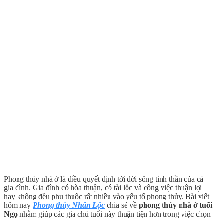
Phong thủy nhà ở là điều quyết định tới đời sống tinh thần của cả
gia đình. Gia đình có hòa thuận, có tài lộc và công việc thuận lợi
hay không đều phụ thuộc rất nhiều vào yếu tố phong thủy. Bài viết
hôm nay
Phong thủy Nhân Lộc
chia sẻ về
phong thủy nhà ở tuổi
Ngọ
nhằm giúp các gia chủ tuổi này thuận tiện hơn trong việc chọn