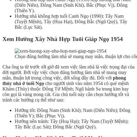
(Diên Niên), Đông Nam (Sinh Khí), Bắc (Phục Vị), Đông
(Thiên Y).
Hướng nhà không hợp tuổi Canh Ngọ (1990): Tây Nam
(Tuyệt Mệnh), Tây (Họa Hại), Đông Bắc (Ngũ Quỷ), Tây
Bắc (Lục Sát).
Xem Hướng Xây Nhà Hợp T
uổ
i Giáp N
gọ
1954
Chọn đúng hướng làm nhà sẽ mang may mắn, thuận lợi cho côn
Cha ông ta từ trước tới giờ đã xem việc làm nhà là việc trọng đại của
đời người. Bởi vậy việc chọn đúng hướng làm nhà sẽ mang may
mắn, thuận lợi trong công việc, đời sống đầy đủ. Đối với
phong
thủy nhà ở tuổi Ngọ
cho người sinh vào năm 1954 có quẻ mệnh
Khảm (Thủy) thuộc Đông Tứ Mệnh; Ngũ hành Sa trung kim hay
còn gọi là vàng trong cát. Gia chủ tuổi này cần chọn hướng tốt và
tránh các hướng cụ thể như sau:
Hướng tốt: Đông Nam (Sinh Khí); Nam (Diên Niên); Đông
(Thiên Y); Bắc (Phục Vị).
Hướng nên tránh: Tây (Hoạ Hại); Tây Nam (Tuyệt Mệnh);
Tây Bắc (Lục Sát); Đông Bắc (Ngũ Quỷ).