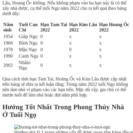
Lâu, Hoang Ốc không. Nếu không phạm vào ba hạn này là có thể
xây nhà được, cụ thể tuổi Ngọ năm 2022 cho ra kết quả theo bảng
dưới đây:
Năm
Tuổi Can
Hạn Tam Tai
Hạn Kim Lâu
Hạn Hoang Ốc
sinh
Chi
2022
2022
2022
1954
Giáp Ngọ
0
x
x
1966
Bính Ngọ
0
x
x
1978
Mậu Ngọ
0
0
x
1990
Canh Ngọ
0
x
x
Nhâm
2002
0
x
x
Ngọ
Qua cách tính hạn Tam Tai, Hoàng Ốc và Kim Lâu được cập nhật
trên bảng sẽ đưa ra kết luận rằng: Trong năm 2022 tuổi Ngọ không
nên làm nhà vì phạm vào các hạn trên. Mặc dù vậy, gia chủ có thể
mượn tuổi để làm nhà hoặc đợi năm phù hợp.
Hướng Tốt Nhất Trong Phong Thủy Nhà
Ở Tuổi Ngọ
Hướng nhà là 1 trong những vấn đề được quan tâm hàng đầu t