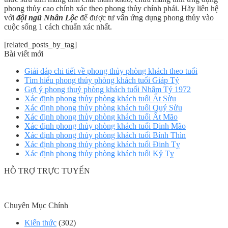
phong thủy cao chính xác theo phong thủy chính phái. Hãy liên hệ
với
đội ngũ Nhân Lộc
để được tư vấn ứng dụng phong thủy vào
cuộc sống 1 cách chuẩn xác nhất.
[related_posts_by_tag]
Bài viết mới
Giải đáp chi tiết về phong thủy phòng khách theo tuổi
Tìm hiểu phong thủy phòng khách tuổi Giáp Tý
Gợi ý phong thuỷ phòng khách tuổi Nhâm Tý 1972
Xác định phong thủy phòng khách tuổi Ất Sửu
Xác định phong thủy phòng khách tuổi Quý Sửu
Xác định phong thủy phòng khách tuổi Ất Mão
Xác định phong thủy phòng khách tuổi Đinh Mão
Xác định phong thủy phòng khách tuổi Bính Thìn
Xác định phong thủy phòng khách tuổi Đinh Tỵ
Xác định phong thủy phòng khách tuổi Kỷ Tỵ
HỖ TRỢ TRỰC TUYẾN
Chuyên Mục Chính
Kiến thức
(302)