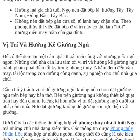
Hướng mà gia chủ tuổi Ngọ nên đặt bếp là: hướng Tây, Tây
Nam, Đông Bắc, Tây Bắc.
Không nên đặt bếp gần cửa sổ, tủ lạnh hay chậu rửa. Theo
phong thủy thì việc đặt bếp ở vị trí này có thể làm “trôi”
những điều may mắn của gia đình.
Vị
Trí Và H
ướng
Kê G
iườ
ng N
gủ
Để có thể đem lại một cảm giác thoải mái cùng với những giấc ngủ
ngon. Những chủ nhà cần lưu tâm tới vị trí và hướng kê giường ngủ
tránh phạm phải điều tối kỵ trong phong thủy. Nhằm đem đến vận
may, tài lộc trong con đường công danh, sự nghiệp cho chủ nhà (gia
chủ).
Cần chú ý tránh vị trí để giường ngủ, không nên chọn đặt giường
ngủ trên bếp hay bàn thờ. Bên trên giường ngủ không thiết kế quạt
trần hay đèn chùm. Kiêng kị hơn nữa vị trí đặt giường ngủ dưới xà
nhà, dầm nhà. Nơi đặt giường không để gương soi trực diện với
giường.
Dưới đây là các thông tin tổng hợp về
phong thủy nhà ở tuổi Ngọ
mà những chủ nhà đang kiếm tìm. Các thông tin được
Phong thủy
Nhân Lộc
tổng hợp từ nhiều nguồn, đồng thời đó cũng là các kiến
thức sưu tầm mang tính chất tham khảo, chưa mang tính ứng dụng