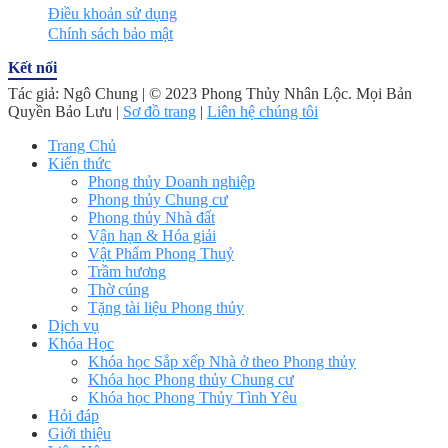
Điều khoản sử dụng
Chính sách bảo mật
Kết nối
Tác giả: Ngô Chung | © 2023 Phong Thủy Nhân Lộc. Mọi Bản
Quyền Bảo Lưu |
Sơ đồ trang
|
Liên hệ chúng tôi
Trang Chủ
Kiến thức
Phong thủy Doanh nghiệp
Phong thủy Chung cư
Phong thủy Nhà đất
Vận hạn & Hóa giải
Vật Phẩm Phong Thuỷ
Trầm hương
Thờ cúng
Tặng tài liệu Phong thủy
Dịch vụ
Khóa Học
Khóa học Sắp xếp Nhà ở theo Phong thủy
Khóa học Phong thủy Chung cư
Khóa học Phong Thủy Tình Yêu
Hỏi đáp
Giới thiệu