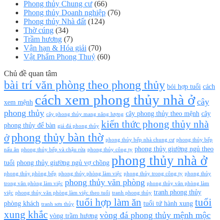
Phong thủy Chung cư
(66)
Phong thủy Doanh nghiệp
(76)
Phong thủy Nhà đất
(124)
Thờ cúng
(34)
Trầm hương
(7)
Vận hạn & Hóa giải
(70)
Vật Phẩm Phong Thuỷ
(60)
Chủ đề quan tâm
bài trí văn phòng theo phong thủy
bói hợp tuổi
cách
cách xem phong thủy nhà ở
cây
xem mệnh
phong thủy
cây phong thủy theo mệnh
cây
cây phong thủy mang năng lượng
kiến thức phong thủy nhà
phong thủy để bàn
giá đá phong thủy
phong thủy bàn thờ
ở
phong thủy bếp nhà chung cư
phong thủy bếp
phong thủy giường ngủ theo
nấu ăn
phong thủy bếp và chậu rửa
phong thủy công ty
phong thủy nhà ở
tuổi
phong thủy giường ngủ vợ chồng
phong thủy phòng bếp
phong thủy phòng làm việc
phong thủy trong công ty
phong thủy
phong thủy văn phòng
trong văn phòng làm việc
phong thủy văn phòng làm
tranh phong thủy
việc
phong thủy văn phòng làm việc theo tuổi
tranh phong thủy
tuổi hợp làm ăn
tuổi
phòng khách
tuổi tứ hành xung
tranh sơn thủy
xung khắc
vòng đá phong thủy mệnh mộc
vòng trầm hương