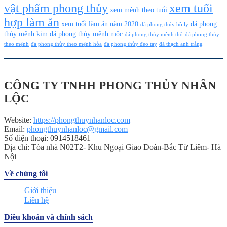
vật phẩm phong thủy
xem tuổi
xem mệnh theo tuổi
hợp làm ăn
xem tuổi làm ăn năm 2020
đá phong
đá phong thủy hồ ly
thủy mệnh kim
đá phong thủy mệnh mộc
đá phong thủy mệnh thổ
đá phong thủy
theo mệnh
đá phong thủy theo mệnh hỏa
đá phong thủy đeo tay
đá thạch anh trắng
CÔNG TY TNHH PHONG THỦY NHÂN
LỘC
Website:
https://phongthuynhanloc.com
Email:
phongthuynhanloc@gmail.com
Số điện thoại: 0914518461
Địa chỉ: Tòa nhà N02T2- Khu Ngoại Giao Đoàn-Bắc Từ Liêm- Hà
Nội
Về chúng tôi
Giới thiệu
Liên hệ
Điều khoản và chính sách