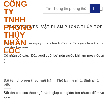
CÔNG
Skip
to
TY
content
TNHH
PHONG
TAG ARCHIVES:
VẬT PHẨM PHONG THỦY TỐT
THỦY
NHÂN
Nguyên tắc chọn ngày nhập trạch để gia đạo yên hòa tránh
tán gia bại sản
LỘC
Cổ nhân có câu: “Đầu xuôi đuôi lọt” nên trước khi làm một việc gì
[...]
Đặt tên cho con theo ngũ hành Thổ ba mẹ nhất định phải
biết
Đặt tên cho con theo ngũ hành giúp con giảm bớt nhược điểm và
phát [...]