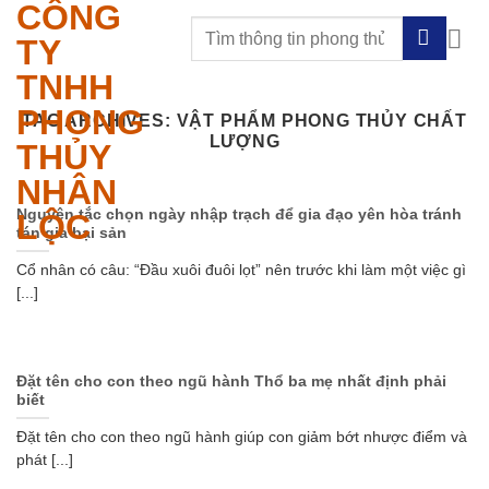
CÔNG
Skip
to
TY
content
TNHH
PHONG
TAG ARCHIVES:
VẬT PHẨM PHONG THỦY CHẤT
LƯỢNG
THỦY
NHÂN
Nguyên tắc chọn ngày nhập trạch để gia đạo yên hòa tránh
LỘC
tán gia bại sản
Cổ nhân có câu: “Đầu xuôi đuôi lọt” nên trước khi làm một việc gì
[...]
Đặt tên cho con theo ngũ hành Thổ ba mẹ nhất định phải
biết
Đặt tên cho con theo ngũ hành giúp con giảm bớt nhược điểm và
phát [...]