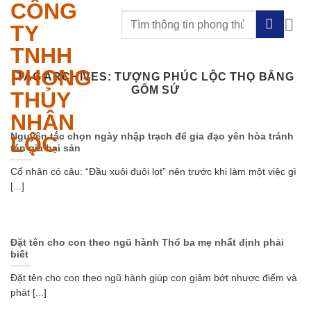
CÔNG
Skip
to
TY
content
TNHH
PHONG
TAG ARCHIVES:
TƯỢNG PHÚC LỘC THỌ BẰNG
GỐM SỨ
THỦY
NHÂN
Nguyên tắc chọn ngày nhập trạch để gia đạo yên hòa tránh
LỘC
tán gia bại sản
Cổ nhân có câu: “Đầu xuôi đuôi lọt” nên trước khi làm một việc gì
[...]
Đặt tên cho con theo ngũ hành Thổ ba mẹ nhất định phải
biết
Đặt tên cho con theo ngũ hành giúp con giảm bớt nhược điểm và
phát [...]