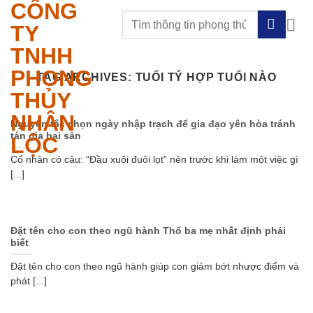
CÔNG
Skip
to
TY
content
TNHH
PHONG
TAG ARCHIVES:
TUỔI TÝ HỢP TUỔI NÀO
THỦY
NHÂN
Nguyên tắc chọn ngày nhập trạch để gia đạo yên hòa tránh
tán gia bại sản
LỘC
Cổ nhân có câu: “Đầu xuôi đuôi lọt” nên trước khi làm một việc gì
[...]
Đặt tên cho con theo ngũ hành Thổ ba mẹ nhất định phải
biết
Đặt tên cho con theo ngũ hành giúp con giảm bớt nhược điểm và
phát [...]