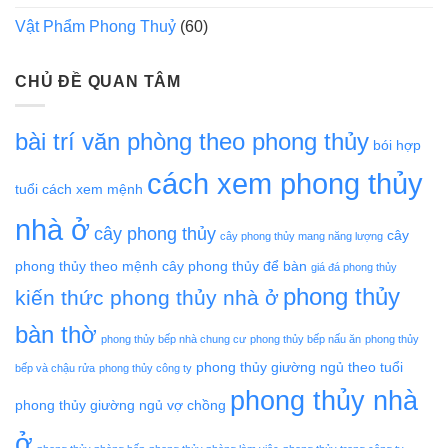
Vật Phẩm Phong Thuỷ
(60)
CHỦ ĐỀ QUAN TÂM
bài trí văn phòng theo phong thủy
bói hợp
cách xem phong thủy
tuổi
cách xem mệnh
nhà ở
cây phong thủy
cây
cây phong thủy mang năng lượng
phong thủy theo mệnh
cây phong thủy để bàn
giá đá phong thủy
phong thủy
kiến thức phong thủy nhà ở
bàn thờ
phong thủy bếp nhà chung cư
phong thủy bếp nấu ăn
phong thủy
phong thủy giường ngủ theo tuổi
bếp và chậu rửa
phong thủy công ty
phong thủy nhà
phong thủy giường ngủ vợ chồng
ở