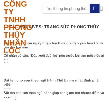
CÔNG
Skip
to
TY
content
TNHH
PHONG
TAG ARCHIVES:
TRANG SỨC PHONG THỦY
THỦY
NHÂN
Nguyên tắc chọn ngày nhập trạch để gia đạo yên hòa tránh
tán gia bại sản
LỘC
Cổ nhân có câu: “Đầu xuôi đuôi lọt” nên trước khi làm một việc gì
[...]
Đặt tên cho con theo ngũ hành Thổ ba mẹ nhất định phải
biết
Đặt tên cho con theo ngũ hành giúp con giảm bớt nhược điểm và
phát [...]