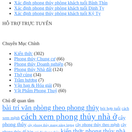
Xác định phong thủy phòng khách tuổi Bính Thìn
Xác định phong thủy phòng khách tuổi Đinh Tỵ
Xác định phong thủy phòng khách tuổi Kỷ Tỵ
HỖ TRỢ TRỰC TUYẾN
Chuyên Mục Chính
Kiến thức
(302)
Phong thủy Chung cư
(66)
Phong thủy Doanh nghiệp
(76)
Phong thủy Nhà đất
(124)
Thờ cúng
(34)
Trầm hương
(7)
Vận hạn & Hóa giải
(70)
Vật Phẩm Phong Thuỷ
(60)
Chủ đề quan tâm
bài trí văn phòng theo phong thủy
bói hợp tuổi
cách
cách xem phong thủy nhà ở
cây
xem mệnh
phong thủy
cây phong thủy theo mệnh
cây
cây phong thủy mang năng lượng
kiến thức phong thủy nhà
phong thủy để bàn