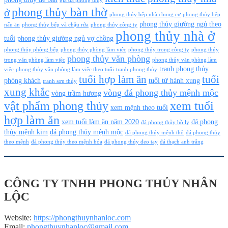
giá đá phong thủy
phong thủy bàn thờ
ở
phong thủy bếp nhà chung cư
phong thủy bếp
phong thủy giường ngủ theo
nấu ăn
phong thủy bếp và chậu rửa
phong thủy công ty
phong thủy nhà ở
tuổi
phong thủy giường ngủ vợ chồng
phong thủy phòng bếp
phong thủy phòng làm việc
phong thủy trong công ty
phong thủy
phong thủy văn phòng
trong văn phòng làm việc
phong thủy văn phòng làm
tranh phong thủy
việc
phong thủy văn phòng làm việc theo tuổi
tranh phong thủy
tuổi hợp làm ăn
tuổi
phòng khách
tuổi tứ hành xung
tranh sơn thủy
xung khắc
vòng đá phong thủy mệnh mộc
vòng trầm hương
vật phẩm phong thủy
xem tuổi
xem mệnh theo tuổi
hợp làm ăn
xem tuổi làm ăn năm 2020
đá phong
đá phong thủy hồ ly
thủy mệnh kim
đá phong thủy mệnh mộc
đá phong thủy mệnh thổ
đá phong thủy
theo mệnh
đá phong thủy theo mệnh hỏa
đá phong thủy đeo tay
đá thạch anh trắng
CÔNG TY TNHH PHONG THỦY NHÂN
LỘC
Website:
https://phongthuynhanloc.com
Email:
phongthuynhanloc@gmail.com