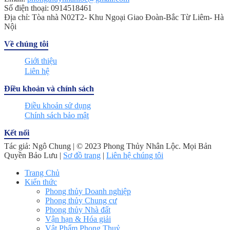
Số điện thoại: 0914518461
Địa chỉ: Tòa nhà N02T2- Khu Ngoại Giao Đoàn-Bắc Từ Liêm- Hà
Nội
Về chúng tôi
Giới thiệu
Liên hệ
Điều khoản và chính sách
Điều khoản sử dụng
Chính sách bảo mật
Kết nối
Tác giả: Ngô Chung | © 2023 Phong Thủy Nhân Lộc. Mọi Bản
Quyền Bảo Lưu |
Sơ đồ trang
|
Liên hệ chúng tôi
Trang Chủ
Kiến thức
Phong thủy Doanh nghiệp
Phong thủy Chung cư
Phong thủy Nhà đất
Vận hạn & Hóa giải
Vật Phẩm Phong Thuỷ