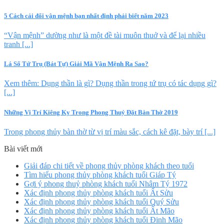
5 Cách cải đổi vận mệnh bạn nhất định phải biết năm 2023
“Vận mệnh” dường như là một đề tài muôn thuở và để lại nhiều
tranh [...]
Lá Số Tứ Trụ (Bát Tự) Giải Mã Vận Mệnh Ra Sao?
Xem thêm: Dụng thần là gì? Dụng thần trong tứ trụ có tác dụng gì?
[...]
Những Vị Trí Kiêng Kỵ Trong Phong Thuỷ Đặt Bàn Thờ 2019
Trong phong thủy bàn thờ từ vị trí màu sắc, cách kê đặt, bày trí [...]
Bài viết mới
Giải đáp chi tiết về phong thủy phòng khách theo tuổi
Tìm hiểu phong thủy phòng khách tuổi Giáp Tý
Gợi ý phong thuỷ phòng khách tuổi Nhâm Tý 1972
Xác định phong thủy phòng khách tuổi Ất Sửu
Xác định phong thủy phòng khách tuổi Quý Sửu
Xác định phong thủy phòng khách tuổi Ất Mão
Xác định phong thủy phòng khách tuổi Đinh Mão