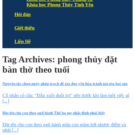
Khóa học Phong Thủy Tình Yêu
Hỏi đáp
Giới thiệu
Liên Hệ
Tag Archives:
phong thủy đặt
bàn thờ theo tuổi
Nguyên tắc chọn ngày nhập trạch để gia đạo yên hòa tránh tán gia bại sản
Cổ nhân có câu: “Đầu xuôi đuôi lọt” nên trước khi làm một việc gì
[...]
Đặt tên cho con theo ngũ hành Thổ ba mẹ nhất định phải biết
Đặt tên cho con theo ngũ hành giúp con giảm bớt nhược điểm và
phát [...]