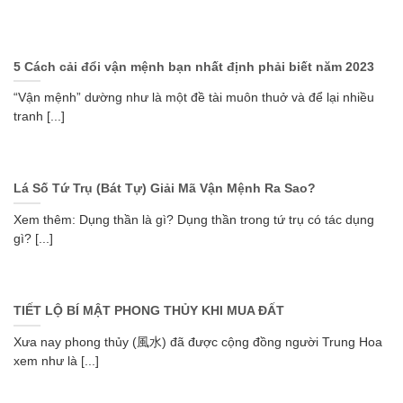
5 Cách cải đổi vận mệnh bạn nhất định phải biết năm 2023
“Vận mệnh” dường như là một đề tài muôn thuở và để lại nhiều
tranh [...]
Lá Số Tứ Trụ (Bát Tự) Giải Mã Vận Mệnh Ra Sao?
Xem thêm: Dụng thần là gì? Dụng thần trong tứ trụ có tác dụng
gì? [...]
TIẾT LỘ BÍ MẬT PHONG THỦY KHI MUA ĐẤT
Xưa nay phong thủy (風水) đã được cộng đồng người Trung Hoa
xem như là [...]