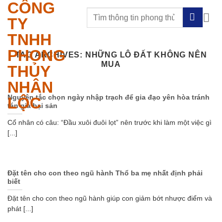
CÔNG
Skip
to
TY
content
TNHH
PHONG
TAG ARCHIVES:
NHỮNG LÔ ĐẤT KHÔNG NÊN
MUA
THỦY
NHÂN
Nguyên tắc chọn ngày nhập trạch để gia đạo yên hòa tránh
LỘC
tán gia bại sản
Cổ nhân có câu: “Đầu xuôi đuôi lọt” nên trước khi làm một việc gì
[...]
Đặt tên cho con theo ngũ hành Thổ ba mẹ nhất định phải
biết
Đặt tên cho con theo ngũ hành giúp con giảm bớt nhược điểm và
phát [...]