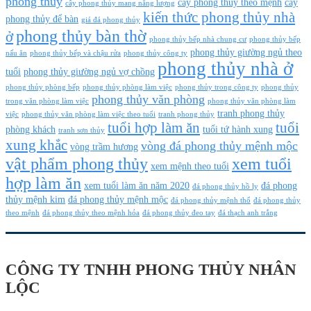
phong thủy
cây phong thủy theo mệnh
cây
cây phong thủy mang năng lượng
kiến thức phong thủy nhà
phong thủy để bàn
giá đá phong thủy
phong thủy bàn thờ
ở
phong thủy bếp nhà chung cư
phong thủy bếp
phong thủy giường ngủ theo
nấu ăn
phong thủy bếp và chậu rửa
phong thủy công ty
phong thủy nhà ở
tuổi
phong thủy giường ngủ vợ chồng
phong thủy phòng bếp
phong thủy phòng làm việc
phong thủy trong công ty
phong thủy
phong thủy văn phòng
trong văn phòng làm việc
phong thủy văn phòng làm
tranh phong thủy
việc
phong thủy văn phòng làm việc theo tuổi
tranh phong thủy
tuổi hợp làm ăn
tuổi
phòng khách
tuổi tứ hành xung
tranh sơn thủy
xung khắc
vòng đá phong thủy mệnh mộc
vòng trầm hương
vật phẩm phong thủy
xem tuổi
xem mệnh theo tuổi
hợp làm ăn
xem tuổi làm ăn năm 2020
đá phong
đá phong thủy hồ ly
thủy mệnh kim
đá phong thủy mệnh mộc
đá phong thủy mệnh thổ
đá phong thủy
theo mệnh
đá phong thủy theo mệnh hỏa
đá phong thủy đeo tay
đá thạch anh trắng
CÔNG TY TNHH PHONG THỦY NHÂN
LỘC