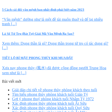
5 Cách cải đổi vận mệnh bạn nhất định phải biết năm 2023
“Vận mệnh” dường như là một đề tài muôn thuở và để lại nhiều
tranh [...]
Lá Số Tứ Trụ (Bát Tự) Giải Mã Vận Mệnh Ra Sao?
Xem thêm: Dụng thần là gì? Dụng thần trong tứ trụ có tác dụng gì?
[...]
TIẾT LỘ BÍ MẬT PHONG THỦY KHI MUA ĐẤT
Xưa nay phong thủy (風水) đã được cộng đồng người Trung Hoa
xem như là [...]
Bài viết mới
Giải đáp chi tiết về phong thủy phòng khách theo tuổi
Tìm hiểu phong thủy phòng khách tuổi Giáp Tý
Gợi ý phong thuỷ phòng khách tuổi Nhâm Tý 1972
Xác định phong thủy phòng khách tuổi Ất Sửu
Xác định phong thủy phòng khách tuổi Quý Sửu