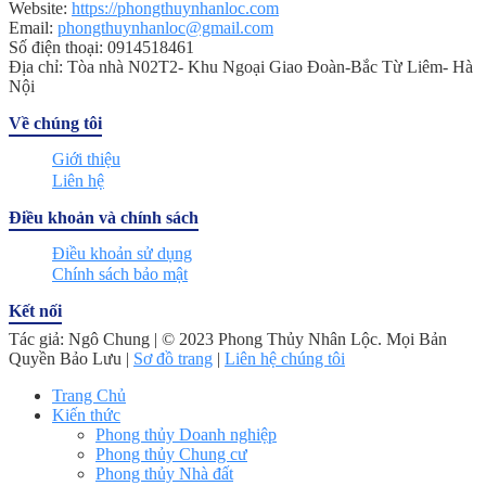
Website:
https://phongthuynhanloc.com
Email:
phongthuynhanloc@gmail.com
Số điện thoại: 0914518461
Địa chỉ: Tòa nhà N02T2- Khu Ngoại Giao Đoàn-Bắc Từ Liêm- Hà
Nội
Về chúng tôi
Giới thiệu
Liên hệ
Điều khoản và chính sách
Điều khoản sử dụng
Chính sách bảo mật
Kết nối
Tác giả: Ngô Chung | © 2023 Phong Thủy Nhân Lộc. Mọi Bản
Quyền Bảo Lưu |
Sơ đồ trang
|
Liên hệ chúng tôi
Trang Chủ
Kiến thức
Phong thủy Doanh nghiệp
Phong thủy Chung cư
Phong thủy Nhà đất