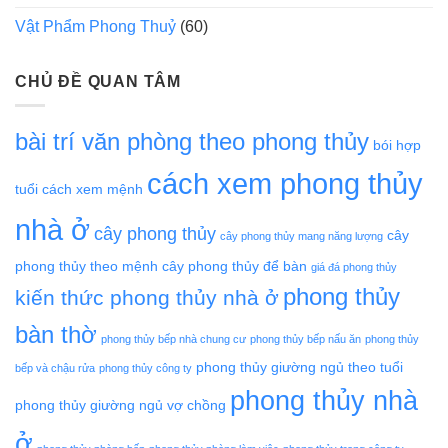
Vật Phẩm Phong Thuỷ
(60)
CHỦ ĐỀ QUAN TÂM
bài trí văn phòng theo phong thủy
bói hợp
cách xem phong thủy
tuổi
cách xem mệnh
nhà ở
cây phong thủy
cây
cây phong thủy mang năng lượng
phong thủy theo mệnh
cây phong thủy để bàn
giá đá phong thủy
phong thủy
kiến thức phong thủy nhà ở
bàn thờ
phong thủy bếp nhà chung cư
phong thủy bếp nấu ăn
phong thủy
phong thủy giường ngủ theo tuổi
bếp và chậu rửa
phong thủy công ty
phong thủy nhà
phong thủy giường ngủ vợ chồng
ở