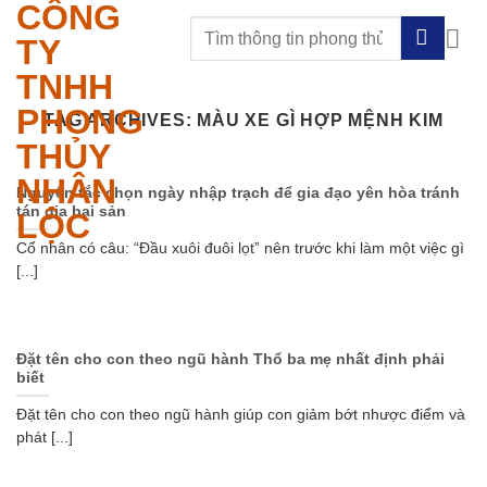
CÔNG
Skip
to
TY
content
TNHH
PHONG
TAG ARCHIVES:
MÀU XE GÌ HỢP MỆNH KIM
THỦY
NHÂN
Nguyên tắc chọn ngày nhập trạch để gia đạo yên hòa tránh
tán gia bại sản
LỘC
Cổ nhân có câu: “Đầu xuôi đuôi lọt” nên trước khi làm một việc gì
[...]
Đặt tên cho con theo ngũ hành Thổ ba mẹ nhất định phải
biết
Đặt tên cho con theo ngũ hành giúp con giảm bớt nhược điểm và
phát [...]