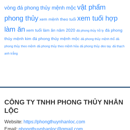
vật phẩm
vòng đá phong thủy mệnh mộc
phong thủy
xem tuổi hợp
xem mệnh theo tuổi
làm ăn
xem tuổi làm ăn năm 2020
đá phong
đá phong thủy hồ ly
thủy mệnh kim
đá phong thủy mệnh mộc
đá phong thủy mệnh thổ
đá
phong thủy theo mệnh
đá phong thủy theo mệnh hỏa
đá phong thủy đeo tay
đá thạch
anh trắng
CÔNG TY TNHH PHONG THỦY NHÂN
LỘC
Website:
https://phongthuynhanloc.com
Email:
phongthuynhanloc@gmail.com