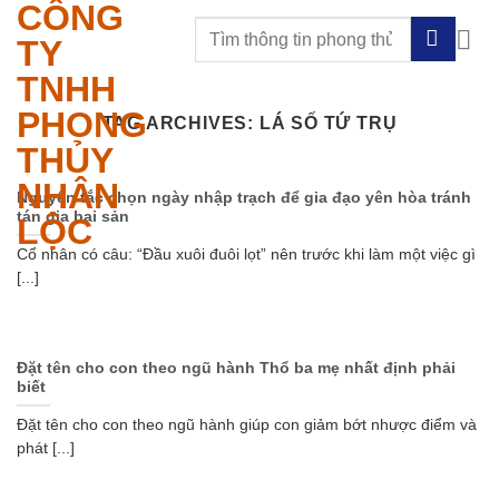
CÔNG
Skip
to
TY
content
TNHH
PHONG
TAG ARCHIVES:
LÁ SỐ TỨ TRỤ
THỦY
NHÂN
Nguyên tắc chọn ngày nhập trạch để gia đạo yên hòa tránh
tán gia bại sản
LỘC
Cổ nhân có câu: “Đầu xuôi đuôi lọt” nên trước khi làm một việc gì
[...]
Đặt tên cho con theo ngũ hành Thổ ba mẹ nhất định phải
biết
Đặt tên cho con theo ngũ hành giúp con giảm bớt nhược điểm và
phát [...]