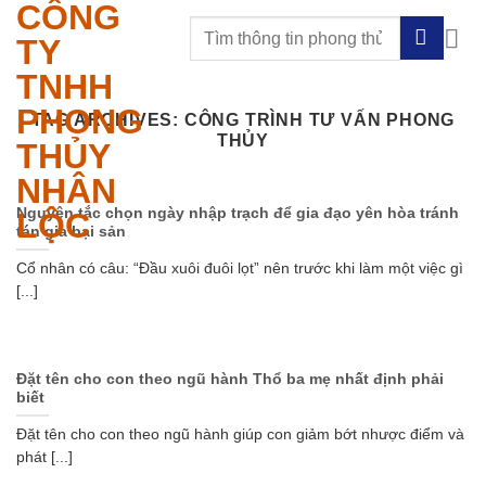
CÔNG
Skip
to
TY
content
TNHH
PHONG
TAG ARCHIVES:
CÔNG TRÌNH TƯ VẤN PHONG
THỦY
THỦY
NHÂN
Nguyên tắc chọn ngày nhập trạch để gia đạo yên hòa tránh
LỘC
tán gia bại sản
Cổ nhân có câu: “Đầu xuôi đuôi lọt” nên trước khi làm một việc gì
[...]
Đặt tên cho con theo ngũ hành Thổ ba mẹ nhất định phải
biết
Đặt tên cho con theo ngũ hành giúp con giảm bớt nhược điểm và
phát [...]