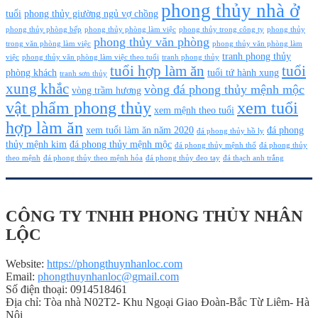
phong thủy nhà ở
tuổi
phong thủy giường ngủ vợ chồng
phong thủy phòng bếp
phong thủy phòng làm việc
phong thủy trong công ty
phong thủy
phong thủy văn phòng
trong văn phòng làm việc
phong thủy văn phòng làm
tranh phong thủy
việc
phong thủy văn phòng làm việc theo tuổi
tranh phong thủy
tuổi hợp làm ăn
tuổi
phòng khách
tuổi tứ hành xung
tranh sơn thủy
xung khắc
vòng đá phong thủy mệnh mộc
vòng trầm hương
vật phẩm phong thủy
xem tuổi
xem mệnh theo tuổi
hợp làm ăn
xem tuổi làm ăn năm 2020
đá phong
đá phong thủy hồ ly
thủy mệnh kim
đá phong thủy mệnh mộc
đá phong thủy mệnh thổ
đá phong thủy
theo mệnh
đá phong thủy theo mệnh hỏa
đá phong thủy đeo tay
đá thạch anh trắng
CÔNG TY TNHH PHONG THỦY NHÂN
LỘC
Website:
https://phongthuynhanloc.com
Email:
phongthuynhanloc@gmail.com
Số điện thoại: 0914518461
Địa chỉ: Tòa nhà N02T2- Khu Ngoại Giao Đoàn-Bắc Từ Liêm- Hà
Nội