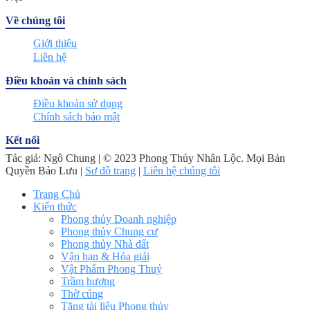
Về chúng tôi
Giới thiệu
Liên hệ
Điều khoản và chính sách
Điều khoản sử dụng
Chính sách bảo mật
Kết nối
Tác giả: Ngô Chung | © 2023 Phong Thủy Nhân Lộc. Mọi Bản
Quyền Bảo Lưu |
Sơ đồ trang
|
Liên hệ chúng tôi
Trang Chủ
Kiến thức
Phong thủy Doanh nghiệp
Phong thủy Chung cư
Phong thủy Nhà đất
Vận hạn & Hóa giải
Vật Phẩm Phong Thuỷ
Trầm hương
Thờ cúng
Tặng tài liệu Phong thủy