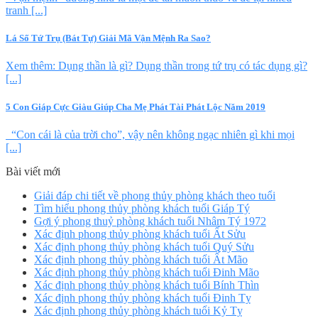
tranh [...]
Lá Số Tứ Trụ (Bát Tự) Giải Mã Vận Mệnh Ra Sao?
Xem thêm: Dụng thần là gì? Dụng thần trong tứ trụ có tác dụng gì?
[...]
5 Con Giáp Cực Giàu Giúp Cha Mẹ Phát Tài Phát Lộc Năm 2019
“Con cái là của trời cho”, vậy nên không ngạc nhiên gì khi mọi
[...]
Bài viết mới
Giải đáp chi tiết về phong thủy phòng khách theo tuổi
Tìm hiểu phong thủy phòng khách tuổi Giáp Tý
Gợi ý phong thuỷ phòng khách tuổi Nhâm Tý 1972
Xác định phong thủy phòng khách tuổi Ất Sửu
Xác định phong thủy phòng khách tuổi Quý Sửu
Xác định phong thủy phòng khách tuổi Ất Mão
Xác định phong thủy phòng khách tuổi Đinh Mão
Xác định phong thủy phòng khách tuổi Bính Thìn
Xác định phong thủy phòng khách tuổi Đinh Tỵ
Xác định phong thủy phòng khách tuổi Kỷ Tỵ