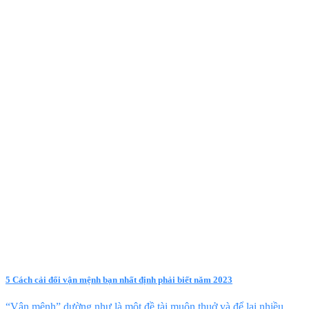
5 Cách cải đổi vận mệnh bạn nhất định phải biết năm 2023
“Vận mệnh” dường như là một đề tài muôn thuở và để lại nhiều