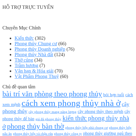
HỖ TRỢ TRỰC TUYẾN
Chuyên Mục Chính
Kiến thức
(302)
Phong thủy Chung cư
(66)
Phong thủy Doanh nghiệp
(76)
Phong thủy Nhà đất
(124)
Thờ cúng
(34)
Trầm hương
(7)
Vận hạn & Hóa giải
(70)
Vật Phẩm Phong Thuỷ
(60)
Chủ đề quan tâm
bài trí văn phòng theo phong thủy
bói hợp tuổi
cách
cách xem phong thủy nhà ở
cây
xem mệnh
phong thủy
cây phong thủy theo mệnh
cây
cây phong thủy mang năng lượng
kiến thức phong thủy nhà
phong thủy để bàn
giá đá phong thủy
phong thủy bàn thờ
ở
phong thủy bếp nhà chung cư
phong thủy bếp
phong thủy giường ngủ theo
nấu ăn
phong thủy bếp và chậu rửa
phong thủy công ty