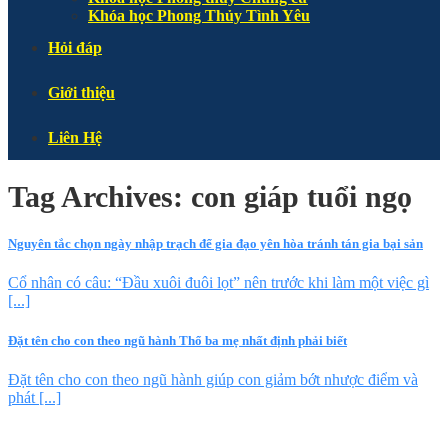
Khóa học Phong Thủy Tình Yêu
Hỏi đáp
Giới thiệu
Liên Hệ
Tag Archives:
con giáp tuổi ngọ
Nguyên tắc chọn ngày nhập trạch để gia đạo yên hòa tránh tán gia bại sản
Cổ nhân có câu: “Đầu xuôi đuôi lọt” nên trước khi làm một việc gì
[...]
Đặt tên cho con theo ngũ hành Thổ ba mẹ nhất định phải biết
Đặt tên cho con theo ngũ hành giúp con giảm bớt nhược điểm và
phát [...]