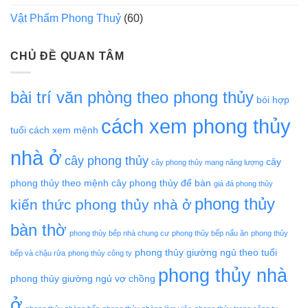
Vật Phẩm Phong Thuỷ
(60)
CHỦ ĐỀ QUAN TÂM
bài trí văn phòng theo phong thủy
bói hợp
cách xem phong thủy
tuổi
cách xem mệnh
nhà ở
cây phong thủy
cây
cây phong thủy mang năng lượng
phong thủy theo mệnh
cây phong thủy để bàn
giá đá phong thủy
phong thủy
kiến thức phong thủy nhà ở
bàn thờ
phong thủy bếp nhà chung cư
phong thủy bếp nấu ăn
phong thủy
phong thủy giường ngủ theo tuổi
bếp và chậu rửa
phong thủy công ty
phong thủy nhà
phong thủy giường ngủ vợ chồng
ở