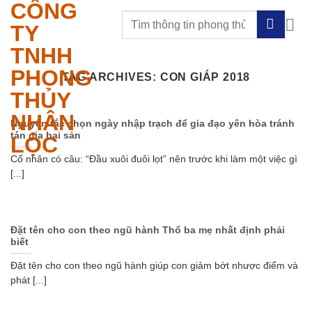
CÔNG
Skip
to
TY
content
TNHH
PHONG
TAG ARCHIVES:
CON GIÁP 2018
THỦY
NHÂN
Nguyên tắc chọn ngày nhập trạch để gia đạo yên hòa tránh
tán gia bại sản
LỘC
Cổ nhân có câu: “Đầu xuôi đuôi lọt” nên trước khi làm một việc gì
[...]
Đặt tên cho con theo ngũ hành Thổ ba mẹ nhất định phải
biết
Đặt tên cho con theo ngũ hành giúp con giảm bớt nhược điểm và
phát [...]