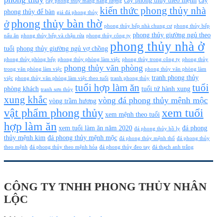
cây phong thủy mang năng lượng
kiến thức phong thủy nhà
phong thủy để bàn
giá đá phong thủy
phong thủy bàn thờ
ở
phong thủy bếp nhà chung cư
phong thủy bếp
phong thủy giường ngủ theo
nấu ăn
phong thủy bếp và chậu rửa
phong thủy công ty
phong thủy nhà ở
tuổi
phong thủy giường ngủ vợ chồng
phong thủy phòng bếp
phong thủy phòng làm việc
phong thủy trong công ty
phong thủy
phong thủy văn phòng
trong văn phòng làm việc
phong thủy văn phòng làm
tranh phong thủy
việc
phong thủy văn phòng làm việc theo tuổi
tranh phong thủy
tuổi hợp làm ăn
tuổi
phòng khách
tuổi tứ hành xung
tranh sơn thủy
xung khắc
vòng đá phong thủy mệnh mộc
vòng trầm hương
vật phẩm phong thủy
xem tuổi
xem mệnh theo tuổi
hợp làm ăn
xem tuổi làm ăn năm 2020
đá phong
đá phong thủy hồ ly
thủy mệnh kim
đá phong thủy mệnh mộc
đá phong thủy mệnh thổ
đá phong thủy
theo mệnh
đá phong thủy theo mệnh hỏa
đá phong thủy đeo tay
đá thạch anh trắng
CÔNG TY TNHH PHONG THỦY NHÂN
LỘC