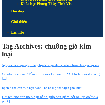
Khóa học Phong Thủy Tình Yêu
Hỏi đáp
Giới thiệu
Liên Hệ
Tag Archives:
chuông gió kim
loại
Nguyên tắc chọn ngày nhập trạch để gia đạo yên hòa tránh tán gia bại sản
Cổ nhân có câu: “Đầu xuôi đuôi lọt” nên trước khi làm một việc gì
[...]
Đặt tên cho con theo ngũ hành Thổ ba mẹ nhất định phải biết
Đặt tên cho con theo ngũ hành giúp con giảm bớt nhược điểm và
phát [...]