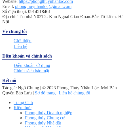
Website:
https://phongthuynhanloc.com
Email:
phongthuynhanloc@gmail.com
Số điện thoại: 0914518461
Địa chỉ: Tòa nhà N02T2- Khu Ngoại Giao Đoàn-Bắc Từ Liêm- Hà
Nội
Về chúng tôi
Giới thiệu
Liên hệ
Điều khoản và chính sách
Điều khoản sử dụng
Chính sách bảo mật
Kết nối
Tác giả: Ngô Chung | © 2023 Phong Thủy Nhân Lộc. Mọi Bản
Quyền Bảo Lưu |
Sơ đồ trang
|
Liên hệ chúng tôi
Trang Chủ
Kiến thức
Phong thủy Doanh nghiệp
Phong thủy Chung cư
Phong thủy Nhà đất