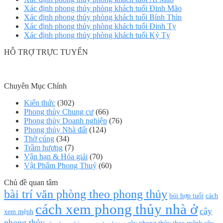
Xác định phong thủy phòng khách tuổi Đinh Mão
Xác định phong thủy phòng khách tuổi Bính Thìn
Xác định phong thủy phòng khách tuổi Đinh Tỵ
Xác định phong thủy phòng khách tuổi Kỷ Tỵ
HỖ TRỢ TRỰC TUYẾN
Chuyên Mục Chính
Kiến thức
(302)
Phong thủy Chung cư
(66)
Phong thủy Doanh nghiệp
(76)
Phong thủy Nhà đất
(124)
Thờ cúng
(34)
Trầm hương
(7)
Vận hạn & Hóa giải
(70)
Vật Phẩm Phong Thuỷ
(60)
Chủ đề quan tâm
bài trí văn phòng theo phong thủy
bói hợp tuổi
cách
cách xem phong thủy nhà ở
cây
xem mệnh
phong thủy
cây phong thủy theo mệnh
cây