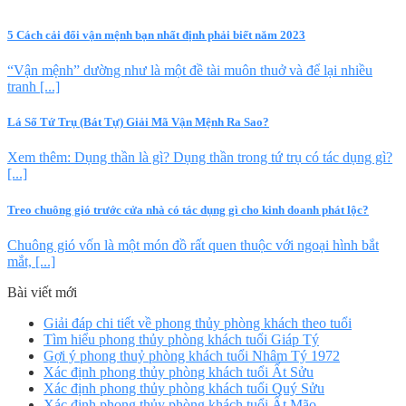
5 Cách cải đổi vận mệnh bạn nhất định phải biết năm 2023
“Vận mệnh” dường như là một đề tài muôn thuở và để lại nhiều
tranh [...]
Lá Số Tứ Trụ (Bát Tự) Giải Mã Vận Mệnh Ra Sao?
Xem thêm: Dụng thần là gì? Dụng thần trong tứ trụ có tác dụng gì?
[...]
Treo chuông gió trước cửa nhà có tác dụng gì cho kinh doanh phát lộc?
Chuông gió vốn là một món đồ rất quen thuộc với ngoại hình bắt
mắt, [...]
Bài viết mới
Giải đáp chi tiết về phong thủy phòng khách theo tuổi
Tìm hiểu phong thủy phòng khách tuổi Giáp Tý
Gợi ý phong thuỷ phòng khách tuổi Nhâm Tý 1972
Xác định phong thủy phòng khách tuổi Ất Sửu
Xác định phong thủy phòng khách tuổi Quý Sửu
Xác định phong thủy phòng khách tuổi Ất Mão