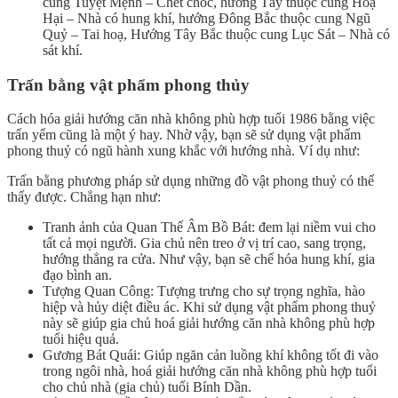
cung Tuyệt Mệnh – Chết chóc, hướng Tây thuộc cung Hoạ
Hại – Nhà có hung khí, hướng Đông Bắc thuộc cung Ngũ
Quỷ – Tai hoạ, Hướng Tây Bắc thuộc cung Lục Sát – Nhà có
sát khí.
Trấn bằng vật phẩm phong thủy
Cách hóa giải hướng căn nhà không phù hợp tuổi 1986 bằng việc
trấn yểm cũng là một ý hay. Nhờ vậy, bạn sẽ sử dụng vật phẩm
phong thuỷ có ngũ hành xung khắc với hướng nhà. Ví dụ như:
Trấn bằng phương pháp sử dụng những đồ vật phong thuỷ có thể
thấy được. Chẳng hạn như:
Tranh ảnh của Quan Thế Âm Bồ Bát: đem lại niềm vui cho
tất cả mọi người. Gia chủ nên treo ở vị trí cao, sang trọng,
hướng thẳng ra cửa. Như vậy, bạn sẽ chế hóa hung khí, gia
đạo bình an.
Tượng Quan Công: Tượng trưng cho sự trọng nghĩa, hào
hiệp và hủy diệt điều ác. Khi sử dụng vật phẩm phong thuỷ
này sẽ giúp gia chủ hoá giải hướng căn nhà không phù hợp
tuổi hiệu quả.
Gương Bát Quái: Giúp ngăn cản luồng khí không tốt đi vào
trong ngôi nhà, hoá giải hướng căn nhà không phù hợp tuổi
cho chủ nhà (gia chủ) tuổi Bính Dần.