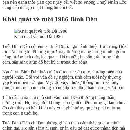
bạn nên dành thời gian đọc ngay bài viết do Phong Thuỷ Nhân Lộc
cung cấp để cập nhật thông tin chi tiết.
Khái quát về tuổi 1986 Bính Dần
Khái quát về tuổi Dầ 1986
Tuổi Bính Dần có năm sinh là 1986, ngũ hành thuộc Lư Trung Hỏa
tức lửa trong lò. Những người này thường mang trong mình nguồn
năng lượng tích cực, lạc quan. Thêm nữa, họ sống rất trọng tình
cảm, sẵn sàng giúp đỡ bất kỳ ai trong đời sống.
Ngoài ra, Bính Dần luôn nhận được sự yêu quý, thương mến của
người khác. Đối với vấn đề sự nghiệm, tình cảm tuổi này thường
gặp khá nhiều trở ngại. Mặc dù vậy, nhờ sự thông minh và lòng
dũng cảm họ nhanh chóng khẳng định vị thế, thành công vượt bậc.
Tính cách của chủ nhà sinh vào năm 1976 thường thẳng thắn,
cương trực. Họ tuyệt đối không câu nệ, tiểu tiết nhưng lại làm cho ai
đó cảm thấy sợ hãi. Điều này xuất phát từ uy quyền phát ra từng
trong con người họ.
Tuổi Bính Dần chỉ làm những gì bản thân cảm thấy quang minh
chính đại. Họ sẵn sàng hi sinh, phấn đấu để đạt được thành tích mà