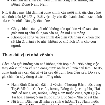
Gia chủ nữ Bính Dần nên định lại cổng theo hướng Bắc,
Đông, Đông Nam, Nam.
Ngoài điều này, khi định lại cổng chính của ngôi nhà, gia chủ cũng
nên tính toán kỹ lưỡng. Bởi việc này cần tiến hành chuẩn xác, tránh
sửa chữa nhiều lần gây tốn kém:
Cổng chính của ngôi nhà không nên quá kín vì dễ tạo cảm
giác như bị cầm tù, ngăn cản nguồn khí lưu thông.
Không để cổng và cửa chính đối diện với nhau vì khiến cho
sát khí đi thẳng vào nhà, không có chút ích lợi gì cho con
người.
Thay đổi vị trí nhà vệ sinh
Cách hóa giải hướng căn nhà không phù hợp tuổi 1986 bằng việc
thay đổi vị trí nhà vệ sinh đang được nhiều chủ nhà chú tâm. Do đó,
công trình này cần đặt tại vị trí xấu để trung hoà điều xấu. Do vậy,
gia chủ nên xây dựng ở các hướng như:
Nam Bính Dần nên đặt nhà về sinh ở hướng Bắc thuộc cung
Tuyệt Mệnh – Chết chóc, hướng Đông thuộc cung Hoạ Hại –
Nhà có hung khí, hướng Đông Nam thuộc cung Ngũ Quỷ –
Tai hoạ, Hướng Nam thuộc cung Lục Sát – Nhà có sát khí.
Nữ Bính Dần nên đặt nhà về sinh ở hướng Tây Nam thuộc