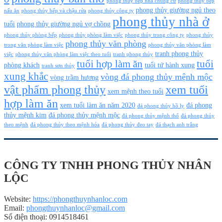
phong thủy bếp nhà chung cư
phong thủy bếp
phong thủy giường ngủ theo
nấu ăn
phong thủy bếp và chậu rửa
phong thủy công ty
phong thủy nhà ở
tuổi
phong thủy giường ngủ vợ chồng
phong thủy phòng bếp
phong thủy phòng làm việc
phong thủy trong công ty
phong thủy
phong thủy văn phòng
trong văn phòng làm việc
phong thủy văn phòng làm
tranh phong thủy
việc
phong thủy văn phòng làm việc theo tuổi
tranh phong thủy
tuổi hợp làm ăn
tuổi
phòng khách
tuổi tứ hành xung
tranh sơn thủy
xung khắc
vòng đá phong thủy mệnh mộc
vòng trầm hương
vật phẩm phong thủy
xem tuổi
xem mệnh theo tuổi
hợp làm ăn
xem tuổi làm ăn năm 2020
đá phong
đá phong thủy hồ ly
thủy mệnh kim
đá phong thủy mệnh mộc
đá phong thủy mệnh thổ
đá phong thủy
theo mệnh
đá phong thủy theo mệnh hỏa
đá phong thủy đeo tay
đá thạch anh trắng
CÔNG TY TNHH PHONG THỦY NHÂN
LỘC
Website:
https://phongthuynhanloc.com
Email:
phongthuynhanloc@gmail.com
Số điện thoại: 0914518461