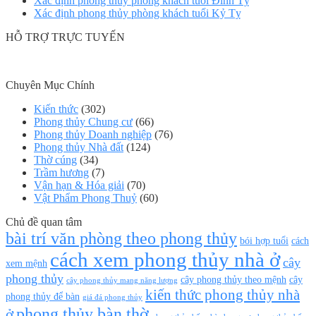
Xác định phong thủy phòng khách tuổi Đinh Tỵ
Xác định phong thủy phòng khách tuổi Kỷ Tỵ
HỖ TRỢ TRỰC TUYẾN
Chuyên Mục Chính
Kiến thức
(302)
Phong thủy Chung cư
(66)
Phong thủy Doanh nghiệp
(76)
Phong thủy Nhà đất
(124)
Thờ cúng
(34)
Trầm hương
(7)
Vận hạn & Hóa giải
(70)
Vật Phẩm Phong Thuỷ
(60)
Chủ đề quan tâm
bài trí văn phòng theo phong thủy
bói hợp tuổi
cách
cách xem phong thủy nhà ở
cây
xem mệnh
phong thủy
cây phong thủy theo mệnh
cây
cây phong thủy mang năng lượng
kiến thức phong thủy nhà
phong thủy để bàn
giá đá phong thủy
phong thủy bàn thờ
ở