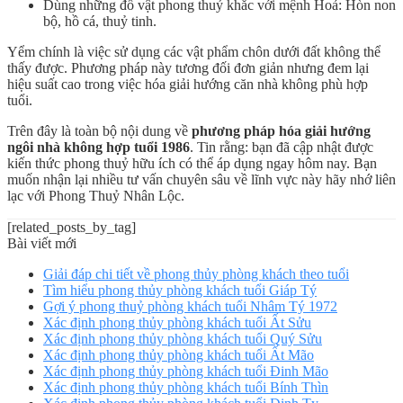
Dùng những đồ vật phong thuỷ khắc với mệnh Hoả: Hòn non
bộ, hồ cá, thuỷ tinh.
Yểm chính là việc sử dụng các vật phẩm chôn dưới đất không thể
thấy được. Phương pháp này tương đối đơn giản nhưng đem lại
hiệu suất cao trong việc hóa giải hướng căn nhà không phù hợp
tuổi.
Trên đây là toàn bộ nội dung về
phương pháp hóa giải hướng
ngôi nhà không hợp tuổi 1986
. Tin rằng: bạn đã cập nhật được
kiến thức phong thuỷ hữu ích có thể áp dụng ngay hôm nay. Bạn
muốn nhận lại nhiều tư vấn chuyên sâu về lĩnh vực này hãy nhớ liên
lạc với Phong Thuỷ Nhân Lộc.
[related_posts_by_tag]
Bài viết mới
Giải đáp chi tiết về phong thủy phòng khách theo tuổi
Tìm hiểu phong thủy phòng khách tuổi Giáp Tý
Gợi ý phong thuỷ phòng khách tuổi Nhâm Tý 1972
Xác định phong thủy phòng khách tuổi Ất Sửu
Xác định phong thủy phòng khách tuổi Quý Sửu
Xác định phong thủy phòng khách tuổi Ất Mão
Xác định phong thủy phòng khách tuổi Đinh Mão
Xác định phong thủy phòng khách tuổi Bính Thìn