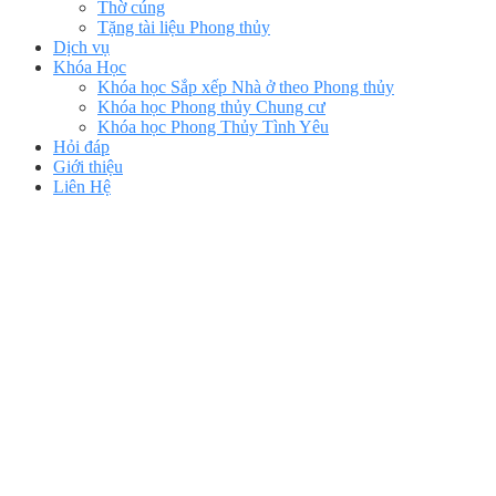
Thờ cúng
Tặng tài liệu Phong thủy
Dịch vụ
Khóa Học
Khóa học Sắp xếp Nhà ở theo Phong thủy
Khóa học Phong thủy Chung cư
Khóa học Phong Thủy Tình Yêu
Hỏi đáp
Giới thiệu
Liên Hệ