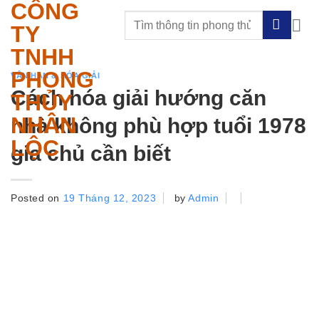
CÔNG
Skip
to
TY
content
TNHH
PHONG
VẬN HẠN & HÓA GIẢI
Cách hóa giải hướng căn
THỦY
NHÂN
nhà không phù hợp tuổi 1978
LỘC
gia chủ cần biết
Posted on
19 Tháng 12, 2023
by
Admin