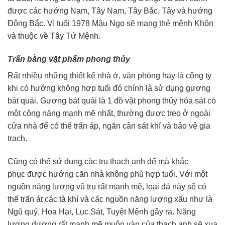
được các hướng Nam, Tây Nam, Tây Bắc, Tây và hướng
Đông Bắc. Vì tuổi 1978 Mậu Ngọ sẽ mang thẻ mệnh Khôn
và thuộc về Tây Tứ Mệnh.
Trấn bằng vật phẩm phong thủy
Rất nhiều những thiết kế nhà ở, văn phòng hay là công ty
khi có hướng không hợp tuổi đó chính là sử dụng gương
bát quái. Gương bát quái là 1 đồ vật phong thủy hóa sát có
một công năng mạnh mẽ nhất, thường được treo ở ngoài
cửa nhà để có thể trấn áp, ngăn cản sát khí và bảo vệ gia
trạch.
Cũng có thể sử dụng các trụ thạch anh để mà khắc
phục được hướng căn nhà không phù hợp tuổi. Với một
nguồn năng lượng vũ trụ rất mạnh mẽ, loại đá này sẽ có
thể trấn át các tà khí và các nguồn năng lượng xấu như là
Ngũ quỷ, Họa Hại, Lục Sát, Tuyệt Mệnh gây ra. Năng
lượng dương rất mạnh mẽ muôn vàn của thạch anh sẽ xua