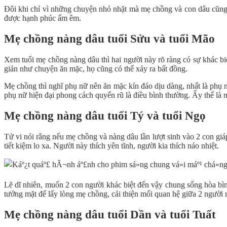
Đôi khi chỉ vì những chuyện nhỏ nhặt mà mẹ chồng và con dâu cũng 
được hạnh phúc ấm êm.
Mẹ chồng nàng dâu tuổi Sửu và tuổi Mão
Xem tuổi mẹ chồng nàng dâu thì hai người này rõ ràng có sự khác bi
giản như chuyện ăn mặc, họ cũng có thể xảy ra bất đồng.
Mẹ chồng thì nghĩ phụ nữ nên ăn mặc kín đáo dịu dàng, nhất là phụ n
phụ nữ hiện đại phong cách quyến rũ là điều bình thường. Ấy thế là 
Mẹ chồng nàng dâu tuổi Tý và tuổi Ngọ
Tử vi
nói rằng nếu mẹ chồng và nàng dâu lần lượt sinh vào 2 con giá
tiết kiệm lo xa. Người này thích yên tĩnh, người kia thích náo nhiệt.
Lẽ dĩ nhiên, muốn 2 con người khác biệt đến vậy chung sống hòa bì
tướng mặt để lấy lòng mẹ chồng, cải thiện mối quan hệ giữa 2 người 
Mẹ chồng nàng dâu tuổi Dần và tuổi Tuất