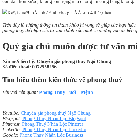
con dâu hỗn xược, không tôn trọng nhà chồng thì cũng bằng không.
Trên đây là những thông tin tham khảo hi vọng sẽ giúp các bạn hiể
phong thủy để nhận các tư vấn chính xác nhất về những vấn đề liên 
Quý gia chủ muốn được tư vấn m
Xin mời liên hệ: Chuyên gia phong thuỷ Ngô Chung
Số điện thoại: 0972558256
Tìm hiểu thêm kiến thức về phong thuỷ
Bài viết liên quan:
Phong Thuỷ Tuổi – Mệnh
Youtube:
Chuyên gia phong thuỷ Ngô Chung
Blogspot:
Phong Thuỷ Nhân Lộc Blogspot
Pinterest:
Phong Thuỷ Nhân Lộc Pinteres
LinkedIn:
Phong Thuỷ Nhân Lộc LinkedIn
Google:
Phong Thuỷ Nhân Lộc Business