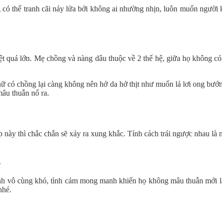
có thể tranh cãi nảy lửa bởi không ai nhường nhịn, luôn muốn người 
ệt quá lớn. Mẹ chồng và nàng dâu thuộc về 2 thế hệ, giữa họ không có
ữ có chồng lại càng không nên hở da hở thịt như muốn lả lơi ong bướm
mâu thuẫn nổ ra.
p này thì chắc chắn sẽ xảy ra xung khắc. Tính cách trái ngược nhau l
nh vô cùng khó, tình cảm mong manh khiến họ không mâu thuẫn mới là
nhé.