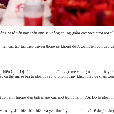
 ông bà tổ tiên hay thần linh sẽ không chứng giám cho việc cưới hỏi c
nên các tập tục theo truyền thống sẽ không được xưng tên con dâu để 
hiên Can, Địa Chi, cung phi dẫn đến việc mẹ chồng nàng dâu hay tran
ắc cụ thể mà sẽ bài trí những yếu tố phong thủy khác nhau để giảm xung
 còn ảnh hưởng đến tính mạng của một trong hai người. Đó là những lờ
 nàng dâu biết thấu hiểu và yêu thương nhau thì tất cả sẽ được hàn g