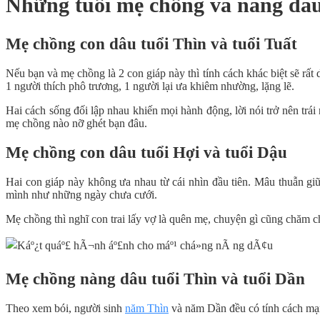
Những tuổi mẹ chồng và nàng dâ
Mẹ chồng con dâu tuổi Thìn và tuổi Tuất
Nếu bạn và mẹ chồng là 2
con giáp
này thì tính cách khác biệt sẽ r
1 người thích phô trương, 1 người lại ưa khiêm nhường, lặng lẽ.
Hai cách sống đối lập nhau khiến mọi hành động, lời nói trở nên trá
mẹ chồng nào nỡ ghét bạn đâu.
Mẹ chồng con dâu tuổi Hợi và tuổi Dậu
Hai con giáp này không ưa nhau từ cái nhìn đầu tiên. Mâu thuẫn gi
mình như những ngày chưa cưới.
Mẹ chồng thì nghĩ con trai lấy vợ là quên mẹ, chuyện gì cũng chăm 
Mẹ chồng nàng dâu tuổi Thìn và tuổi Dần
Theo
xem bói
, người sinh
năm Thìn
và năm Dần đều có tính cách mạnh