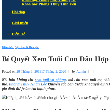
Khóa học Phong Thủy Tình Yêu
Hỏi đáp
Giới thiệu
Liên Hệ
Kiến thức
,
Vận hạn & Hóa giải
Bí Quyết Xem Tuổi Con Dâu Hợp
Posted on
28 Tháng 6, 2019
17 Tháng 2, 2020
by
Admin
Kết hôn không chỉ
xem tuổi vợ chồng
, mà còn xem tuổi mẹ chồ
thế,
Phong Thuỷ Nhân Lộc
khuyên các bạn trước khi quyết định k
gia đình được ấm êm hạnh phúc.