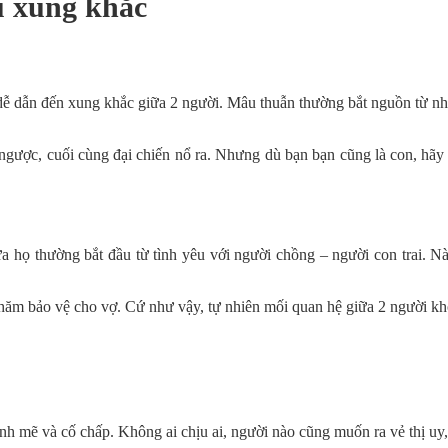
u xung khắc
ất dễ dẫn đến xung khắc giữa 2 người. Mâu thuẫn thường bắt nguồn từ
i ngược, cuối cùng đại chiến nổ ra. Nhưng dù bạn bạn cũng là con, hãy 
ữa họ thường bắt đầu từ tình yêu với người chồng – người con trai. 
chăm bảo vệ cho vợ. Cứ như vậy, tự nhiên mối quan hệ giữa 2 người k
 mẽ và cố chấp. Không ai chịu ai, người nào cũng muốn ra vẻ thị uy,