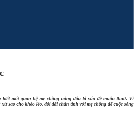
c
ều biết mối quan hệ mẹ chồng nàng dâu là vấn đề muôn thuở.
Vì
 xử sao cho khéo léo, đối đãi chân tình với mẹ chồng để cuộc sống