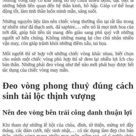
Những vòng này có khả năng hỗ trợ chữa nhiều bệnh, đặc biệt là
những bệnh liên quan đến hệ thần kinh, hô hấp. Giúp cơ thể hoạt
động tốt, làm tinh thần luôn minh mẫn, sáng suốt.
Những nguyên liệu làm nên chiếc vòng thường tồn tại rất lâu trong
tự nhiên như đá thạch anh, đá saphire,… nên nó là mọi tinh hoa của
trời đất, giúp hút tiền tài mang đến giàu sang phú quý với những
người sở hữu chúng. Không những mang lại cho chủ nhân nhiều
vận may, còn giúp tránh khỏi những điềm xấu, tai họa.
Mỗi người thì sẽ hợp với những chiếc vòng khác nhau, biết chọn
cho mình một chiếc vòng phù hợp thì sẽ đem lại nhiều lợi ích cho
bản thân. Những phải đeo vòng như thế nào mới phát huy được hết
tác dụng của chiếc vòng may mắn.
Đeo vòng phong thuỷ đúng cách
sinh tài lộc thịnh vượng
Nên đeo vòng bên trái công danh thuận lợi
Khi tham dự những lễ hội của chùa, đình, từ thiện, mừng trẻ đầy
tháng, các đám cưới, tiệc sinh nhật,… có tác dụng làm đẹp cho bản
thân, chiếc vòng mang nhiều may mắn, niềm vui, có ý nghĩa chúc