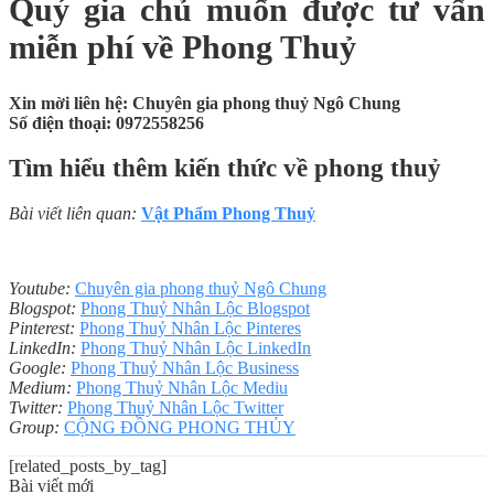
Quý gia chủ muốn được tư vấn
miễn phí về Phong Thuỷ
Xin mời liên hệ: Chuyên gia phong thuỷ Ngô Chung
Số điện thoại: 0972558256
Tìm hiểu thêm kiến thức về phong thuỷ
Bài viết liên quan:
Vật Phẩm Phong Thuỷ
Youtube:
Chuyên gia phong thuỷ Ngô Chung
Blogspot:
Phong Thuỷ Nhân Lộc Blogspot
Pinterest:
Phong Thuỷ Nhân Lộc Pinteres
LinkedIn:
Phong Thuỷ Nhân Lộc LinkedIn
Google:
Phong Thuỷ Nhân Lộc Business
Medium:
Phong Thuỷ Nhân Lộc Mediu
Twitter:
Phong Thuỷ Nhân Lộc Twitter
Group:
CỘNG ĐỒNG PHONG THỦY
[related_posts_by_tag]
Bài viết mới