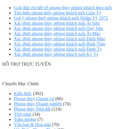
Giải đáp chi tiết về phong thủy phòng khách theo tuổi
Tìm hiểu phong thủy phòng khách tuổi Giáp Tý
Gợi ý phong thuỷ phòng khách tuổi Nhâm Tý 1972
Xác định phong thủy phòng khách tuổi Ất Sửu
Xác định phong thủy phòng khách tuổi Quý Sửu
Xác định phong thủy phòng khách tuổi Ất Mão
Xác định phong thủy phòng khách tuổi Đinh Mão
Xác định phong thủy phòng khách tuổi Bính Thìn
Xác định phong thủy phòng khách tuổi Đinh Tỵ
Xác định phong thủy phòng khách tuổi Kỷ Tỵ
HỖ TRỢ TRỰC TUYẾN
Chuyên Mục Chính
Kiến thức
(302)
Phong thủy Chung cư
(66)
Phong thủy Doanh nghiệp
(76)
Phong thủy Nhà đất
(124)
Thờ cúng
(34)
Trầm hương
(7)
Vận hạn & Hóa giải
(70)