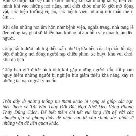
Bạn sẽ được bảo vệ tránh khỏi những khí sát những tai vạ đến với
mình khi vào những nơi nặng mùi chết chóc như lò giết mổ động
vật, các hiện trường vụ án, các bệnh viện, những nơi máu me u
ám….
Khi đên những nơi âm hồn như bệnh viện, nghĩa trang, nhà tang lễ
đeo vòng tay phải sẽ khiến bạn không bị âm hồn vây quanh, ám lên
người.
Giúp tránh được những điều xấu như bị lừa tiền của, bị móc túi đặc
biệt ở những nơi đông người rạp chiếu phim, xe buýt, khu vui chơi,
khu du lịch
Giúp bạn giữ được bình tĩnh khi gặp những người xấu, tội phạm
nguy hiểm những người bị nghiện hút giảm thiểu khả năng xảy ra
những tai nạn ngoài ý muốn.
Trên đây là những thông tin tham khảo hi vọng sẽ giúp các bạn
hiểu thêm về Tài Vận Thay Đổi Bất Ngờ Nhờ Đeo Vòng Phong
Thủy Đúng Cách. Để biết thêm chi tiết vui lòng liên hệ với các
chuyên gia về phong thủy để nhận các tư vấn chính xác nhất về
những vấn đề liên quan khác.