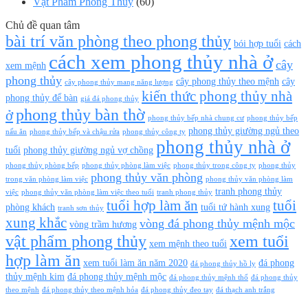
Vật Phẩm Phong Thuỷ
(60)
Chủ đề quan tâm
bài trí văn phòng theo phong thủy
bói hợp tuổi
cách
cách xem phong thủy nhà ở
cây
xem mệnh
phong thủy
cây phong thủy theo mệnh
cây
cây phong thủy mang năng lượng
kiến thức phong thủy nhà
phong thủy để bàn
giá đá phong thủy
phong thủy bàn thờ
ở
phong thủy bếp nhà chung cư
phong thủy bếp
phong thủy giường ngủ theo
nấu ăn
phong thủy bếp và chậu rửa
phong thủy công ty
phong thủy nhà ở
tuổi
phong thủy giường ngủ vợ chồng
phong thủy phòng bếp
phong thủy phòng làm việc
phong thủy trong công ty
phong thủy
phong thủy văn phòng
trong văn phòng làm việc
phong thủy văn phòng làm
tranh phong thủy
việc
phong thủy văn phòng làm việc theo tuổi
tranh phong thủy
tuổi hợp làm ăn
tuổi
phòng khách
tuổi tứ hành xung
tranh sơn thủy
xung khắc
vòng đá phong thủy mệnh mộc
vòng trầm hương
vật phẩm phong thủy
xem tuổi
xem mệnh theo tuổi
hợp làm ăn
xem tuổi làm ăn năm 2020
đá phong
đá phong thủy hồ ly
thủy mệnh kim
đá phong thủy mệnh mộc
đá phong thủy mệnh thổ
đá phong thủy
theo mệnh
đá phong thủy theo mệnh hỏa
đá phong thủy đeo tay
đá thạch anh trắng