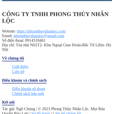
CÔNG TY TNHH PHONG THỦY NHÂN
LỘC
Website:
https://phongthuynhanloc.com
Email:
phongthuynhanloc@gmail.com
Số điện thoại: 0914518461
Địa chỉ: Tòa nhà N02T2- Khu Ngoại Giao Đoàn-Bắc Từ Liêm- Hà
Nội
Về chúng tôi
Giới thiệu
Liên hệ
Điều khoản và chính sách
Điều khoản sử dụng
Chính sách bảo mật
Kết nối
Tác giả: Ngô Chung | © 2023 Phong Thủy Nhân Lộc. Mọi Bản
Quyền Bảo Lưu |
Sơ đồ trang
|
Liên hệ chúng tôi